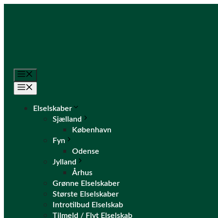
Hop
til
indhold
Menu
Menu
Elselskaber
Sjælland
København
Fyn
Odense
Jylland
Århus
Grønne Elselskaber
Største Elselskaber
Introtilbud Elselskab
Tilmeld / Flyt Elselskab