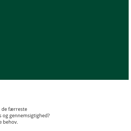
 de færreste
ris og gennemsigtighed?
e behov.