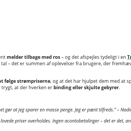
vent
melder tilbage med ros
– og det afspejles tydeligt i en
T
et tal – det er summen af oplevelser fra brugere, der fremh
at følge strømpriserne
, og at det har hjulpet dem med at 
s trygt, at der hverken er
binding eller skjulte gebyrer
.
ket gør at jeg sparer en masse penge. Jeg er pænt tilfreds.” – N
 lovede priser overholdes. Ingen acontobetalinger – det er det, 