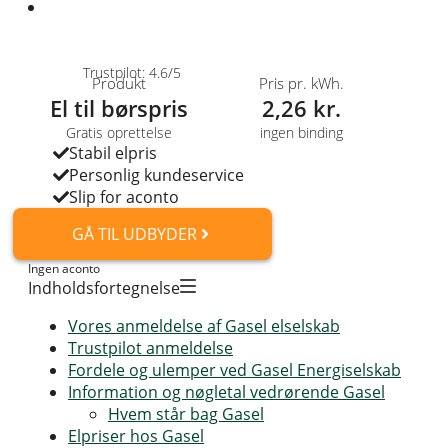
Trustpilot: 4.6/5
Produkt
Pris pr. kWh.
El til børspris
2,26 kr.
Gratis oprettelse
ingen binding
Stabil elpris
Personlig kundeservice
Slip for aconto
GÅ TIL UDBYDER
Ingen aconto
Indholdsfortegnelse
Vores anmeldelse af Gasel elselskab
Trustpilot anmeldelse
Fordele og ulemper ved Gasel Energiselskab
Information og nøgletal vedrørende Gasel
Hvem står bag Gasel
Elpriser hos Gasel