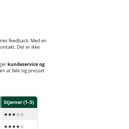
rnes feedback. Med en
ontakt. Det er ikke
ager
kundeservice og
en at føle sig presset
Stjerner (1–5)
★★★☆☆
★★★★☆