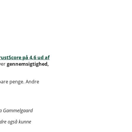
rustScore på 4,6 ud af
æver
gennemsigtighed,
spare penge. Andre
adia Gammelgaard
andre også kunne