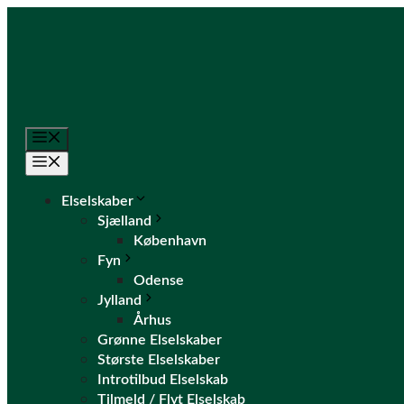
Hop
til
indhold
Menu
Menu
Elselskaber
Sjælland
København
Fyn
Odense
Jylland
Århus
Grønne Elselskaber
Største Elselskaber
Introtilbud Elselskab
Tilmeld / Flyt Elselskab