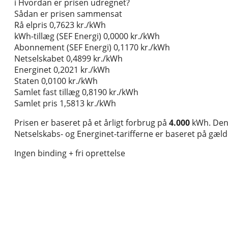
i
Hvordan er prisen udregnet?
Sådan er prisen sammensat
Rå elpris
0,7623 kr./kWh
kWh-tillæg (SEF Energi)
0,0000 kr./kWh
Abonnement (SEF Energi)
0,1170 kr./kWh
Netselskabet
0,4899 kr./kWh
Energinet
0,2021 kr./kWh
Staten
0,0100 kr./kWh
Samlet fast tillæg
0,8190 kr./kWh
Samlet pris
1,5813 kr./kWh
Prisen er baseret på et årligt forbrug på
4.000
kWh. Den 
Netselskabs- og Energinet-tarifferne er baseret på gælden
Ingen binding + fri oprettelse