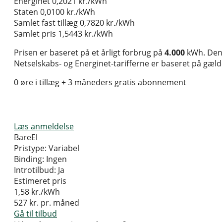
Energinet
0,2021 kr./kWh
Staten
0,0100 kr./kWh
Samlet fast tillæg
0,7820 kr./kWh
Samlet pris
1,5443 kr./kWh
Prisen er baseret på et årligt forbrug på
4.000
kWh. Den 
Netselskabs- og Energinet-tarifferne er baseret på gælden
0 øre i tillæg + 3 måneders gratis abonnement
Læs anmeldelse
BareEl
Pristype:
Variabel
Binding:
Ingen
Introtilbud:
Ja
Estimeret pris
1,58
kr./kWh
527
kr. pr. måned
Gå til tilbud