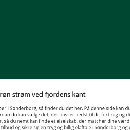
grøn strøm ved fjordens kant
aber i Sønderborg, så finder du det her. På denne side kan du
dan du kan vælge det, der passer bedst til dit forbrug og di
r, så du nemt kan finde et elselskab, der matcher dine værdi
tilbud og sikre sig en tryg og billig elaftale i Sønderborg o