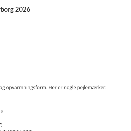
erborg 2026
r og opvarmningsform. Her er nogle pejlemærker:
me
g
ler varmepumpe