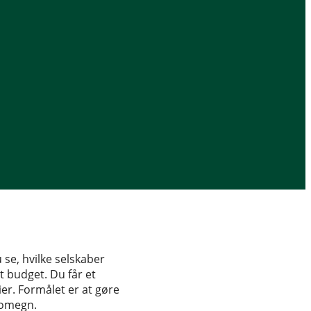
 se, hvilke selskaber
t budget. Du får et
er. Formålet er at gøre
g omegn.