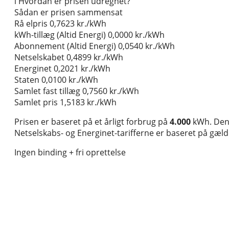
i
Hvordan er prisen udregnet?
Sådan er prisen sammensat
Rå elpris
0,7623 kr./kWh
kWh-tillæg (Altid Energi)
0,0000 kr./kWh
Abonnement (Altid Energi)
0,0540 kr./kWh
Netselskabet
0,4899 kr./kWh
Energinet
0,2021 kr./kWh
Staten
0,0100 kr./kWh
Samlet fast tillæg
0,7560 kr./kWh
Samlet pris
1,5183 kr./kWh
Prisen er baseret på et årligt forbrug på
4.000
kWh. Den 
Netselskabs- og Energinet-tarifferne er baseret på gælden
Ingen binding + fri oprettelse