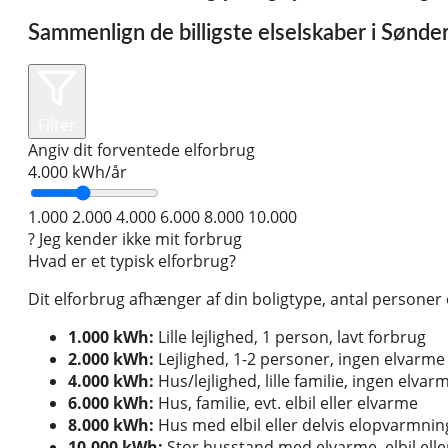
Sammenlign de billigste elselskaber i Sønd
Filter
Angiv dit forventede elforbrug
4.000
kWh/år
1.000
2.000
4.000
6.000
8.000
10.000
?
Jeg kender ikke mit forbrug
Hvad er et typisk elforbrug?
Dit elforbrug afhænger af din boligtype, antal persone
1.000 kWh:
Lille lejlighed, 1 person, lavt forbrug
2.000 kWh:
Lejlighed, 1-2 personer, ingen elvarme
4.000 kWh:
Hus/lejlighed, lille familie, ingen elvar
6.000 kWh:
Hus, familie, evt. elbil eller elvarme
8.000 kWh:
Hus med elbil eller delvis elopvarmnin
10.000 kWh:
Stor husstand med elvarme, elbil el