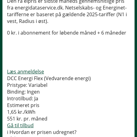
Den rå elpris er sidste måneds gennemsnitlige pris
fra energidataservice.dk. Netselskabs- og Energinet-
tarifferne er baseret på gældende 2025-tariffer (N1 i
vest, Radius i øst).
0 kr. i abonnement for løbende måned + 6 måneder
Læs anmeldelse
DCC Energi Flex (Vedvarende energi)
Pristype:
Variabel
Binding:
Ingen
Introtilbud:
Ja
Estimeret pris
1,65
kr./kWh
551
kr. pr. måned
Gå til tilbud
i
Hvordan er prisen udregnet?