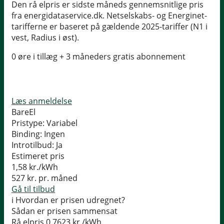
Den rå elpris er sidste måneds gennemsnitlige pris
fra energidataservice.dk. Netselskabs- og Energinet-
tarifferne er baseret på gældende 2025-tariffer (N1 i
vest, Radius i øst).
0 øre i tillæg + 3 måneders gratis abonnement
Læs anmeldelse
BareEl
Pristype:
Variabel
Binding:
Ingen
Introtilbud:
Ja
Estimeret pris
1,58
kr./kWh
527
kr. pr. måned
Gå til tilbud
i
Hvordan er prisen udregnet?
Sådan er prisen sammensat
Rå elpris
0,7623 kr./kWh