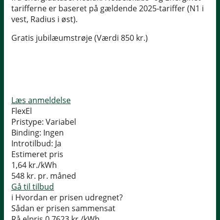
tarifferne er baseret på gældende 2025-tariffer (N1 i
vest, Radius i øst).
Gratis jubilæumstrøje (Værdi 850 kr.)
Læs anmeldelse
FlexEl
Pristype:
Variabel
Binding:
Ingen
Introtilbud:
Ja
Estimeret pris
1,64
kr./kWh
548
kr. pr. måned
Gå til tilbud
i
Hvordan er prisen udregnet?
Sådan er prisen sammensat
Rå elpris
0,7623 kr./kWh