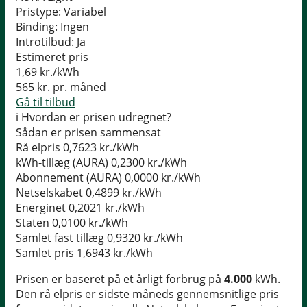
Pristype:
Variabel
Binding:
Ingen
Introtilbud:
Ja
Estimeret pris
1,69
kr./kWh
565
kr. pr. måned
Gå til tilbud
i
Hvordan er prisen udregnet?
Sådan er prisen sammensat
Rå elpris
0,7623 kr./kWh
kWh-tillæg (AURA)
0,2300 kr./kWh
Abonnement (AURA)
0,0000 kr./kWh
Netselskabet
0,4899 kr./kWh
Energinet
0,2021 kr./kWh
Staten
0,0100 kr./kWh
Samlet fast tillæg
0,9320 kr./kWh
Samlet pris
1,6943 kr./kWh
Prisen er baseret på et årligt forbrug på
4.000
kWh.
Den rå elpris er sidste måneds gennemsnitlige pris