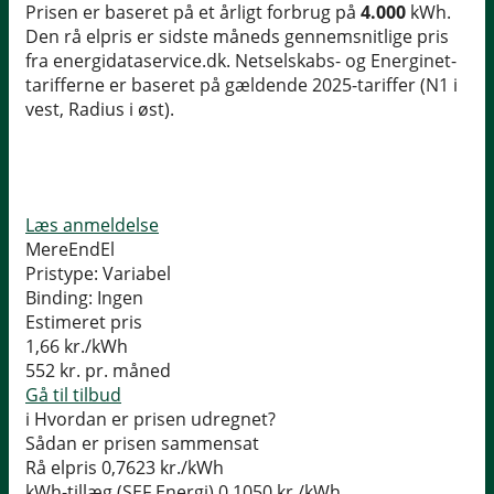
Prisen er baseret på et årligt forbrug på
4.000
kWh.
Den rå elpris er sidste måneds gennemsnitlige pris
fra energidataservice.dk. Netselskabs- og Energinet-
tarifferne er baseret på gældende 2025-tariffer (N1 i
vest, Radius i øst).
Læs anmeldelse
MereEndEl
Pristype:
Variabel
Binding:
Ingen
Estimeret pris
1,66
kr./kWh
552
kr. pr. måned
Gå til tilbud
i
Hvordan er prisen udregnet?
Sådan er prisen sammensat
Rå elpris
0,7623 kr./kWh
kWh-tillæg (SEF Energi)
0,1050 kr./kWh