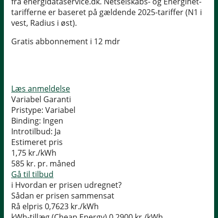
fra energidataservice.dk. Netselskabs- og Energinet-
tarifferne er baseret på gældende 2025-tariffer (N1 i
vest, Radius i øst).
Gratis abbonnement i 12 mdr
Læs anmeldelse
Variabel Garanti
Pristype:
Variabel
Binding:
Ingen
Introtilbud:
Ja
Estimeret pris
1,75
kr./kWh
585
kr. pr. måned
Gå til tilbud
i
Hvordan er prisen udregnet?
Sådan er prisen sammensat
Rå elpris
0,7623 kr./kWh
kWh-tillæg (Cheap Energy)
0,2900 kr./kWh