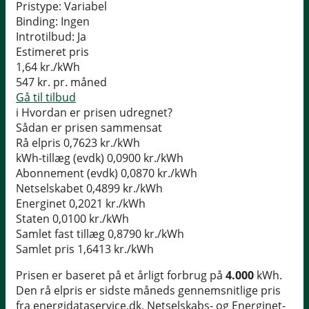
Pristype:
Variabel
Binding:
Ingen
Introtilbud:
Ja
Estimeret pris
1,64
kr./kWh
547
kr. pr. måned
Gå til tilbud
i
Hvordan er prisen udregnet?
Sådan er prisen sammensat
Rå elpris
0,7623 kr./kWh
kWh-tillæg (evdk)
0,0900 kr./kWh
Abonnement (evdk)
0,0870 kr./kWh
Netselskabet
0,4899 kr./kWh
Energinet
0,2021 kr./kWh
Staten
0,0100 kr./kWh
Samlet fast tillæg
0,8790 kr./kWh
Samlet pris
1,6413 kr./kWh
Prisen er baseret på et årligt forbrug på
4.000
kWh.
Den rå elpris er sidste måneds gennemsnitlige pris
fra energidataservice.dk. Netselskabs- og Energinet-