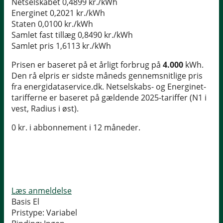
Netselskabet
0,4899 kr./kWh
Energinet
0,2021 kr./kWh
Staten
0,0100 kr./kWh
Samlet fast tillæg
0,8490 kr./kWh
Samlet pris
1,6113 kr./kWh
Prisen er baseret på et årligt forbrug på
4.000
kWh.
Den rå elpris er sidste måneds gennemsnitlige pris
fra energidataservice.dk. Netselskabs- og Energinet-
tarifferne er baseret på gældende 2025-tariffer (N1 i
vest, Radius i øst).
0 kr. i abbonnement i 12 måneder.
Læs anmeldelse
Basis El
Pristype:
Variabel