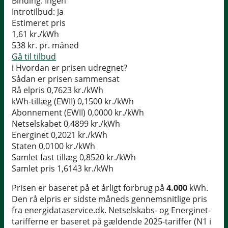
Binding:
Ingen
Introtilbud:
Ja
Estimeret pris
1,61
kr./kWh
538
kr. pr. måned
Gå til tilbud
i
Hvordan er prisen udregnet?
Sådan er prisen sammensat
Rå elpris
0,7623 kr./kWh
kWh-tillæg (EWII)
0,1500 kr./kWh
Abonnement (EWII)
0,0000 kr./kWh
Netselskabet
0,4899 kr./kWh
Energinet
0,2021 kr./kWh
Staten
0,0100 kr./kWh
Samlet fast tillæg
0,8520 kr./kWh
Samlet pris
1,6143 kr./kWh
Prisen er baseret på et årligt forbrug på
4.000
kWh.
Den rå elpris er sidste måneds gennemsnitlige pris
fra energidataservice.dk. Netselskabs- og Energinet-
tarifferne er baseret på gældende 2025-tariffer (N1 i