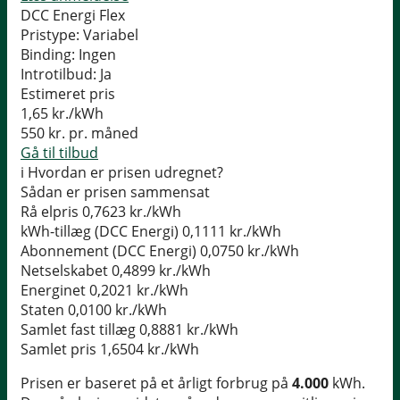
DCC Energi Flex
Pristype:
Variabel
Binding:
Ingen
Introtilbud:
Ja
Estimeret pris
1,65
kr./kWh
550
kr. pr. måned
Gå til tilbud
i
Hvordan er prisen udregnet?
Sådan er prisen sammensat
Rå elpris
0,7623 kr./kWh
kWh-tillæg (DCC Energi)
0,1111 kr./kWh
Abonnement (DCC Energi)
0,0750 kr./kWh
Netselskabet
0,4899 kr./kWh
Energinet
0,2021 kr./kWh
Staten
0,0100 kr./kWh
Samlet fast tillæg
0,8881 kr./kWh
Samlet pris
1,6504 kr./kWh
Prisen er baseret på et årligt forbrug på
4.000
kWh.