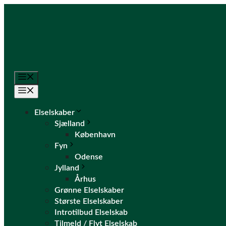
Hop
til
indhold
Menu
Menu
Elselskaber
Sjælland
København
Fyn
Odense
Jylland
Århus
Grønne Elselskaber
Største Elselskaber
Introtilbud Elselskab
Tilmeld / Flyt Elselskab