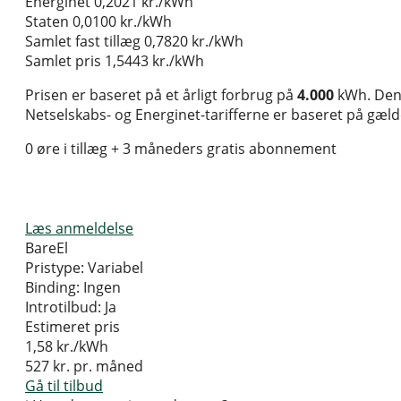
Energinet
0,2021 kr./kWh
Staten
0,0100 kr./kWh
Samlet fast tillæg
0,7820 kr./kWh
Samlet pris
1,5443 kr./kWh
Prisen er baseret på et årligt forbrug på
4.000
kWh. Den 
Netselskabs- og Energinet-tarifferne er baseret på gælden
0 øre i tillæg + 3 måneders gratis abonnement
Læs anmeldelse
BareEl
Pristype:
Variabel
Binding:
Ingen
Introtilbud:
Ja
Estimeret pris
1,58
kr./kWh
527
kr. pr. måned
Gå til tilbud