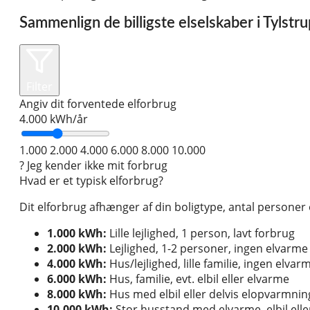
Sammenlign de billigste elselskaber i Tylstr
Filter
Angiv dit forventede elforbrug
4.000
kWh/år
1.000
2.000
4.000
6.000
8.000
10.000
?
Jeg kender ikke mit forbrug
Hvad er et typisk elforbrug?
Dit elforbrug afhænger af din boligtype, antal persone
1.000 kWh:
Lille lejlighed, 1 person, lavt forbrug
2.000 kWh:
Lejlighed, 1-2 personer, ingen elvarme
4.000 kWh:
Hus/lejlighed, lille familie, ingen elvar
6.000 kWh:
Hus, familie, evt. elbil eller elvarme
8.000 kWh:
Hus med elbil eller delvis elopvarmnin
10.000 kWh:
Stor husstand med elvarme, elbil el