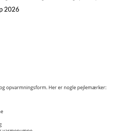
up 2026
r og opvarmningsform. Her er nogle pejlemærker:
me
g
ler varmepumpe