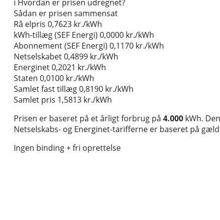
i
Hvordan er prisen udregnet?
Sådan er prisen sammensat
Rå elpris
0,7623 kr./kWh
kWh-tillæg (SEF Energi)
0,0000 kr./kWh
Abonnement (SEF Energi)
0,1170 kr./kWh
Netselskabet
0,4899 kr./kWh
Energinet
0,2021 kr./kWh
Staten
0,0100 kr./kWh
Samlet fast tillæg
0,8190 kr./kWh
Samlet pris
1,5813 kr./kWh
Prisen er baseret på et årligt forbrug på
4.000
kWh. Den 
Netselskabs- og Energinet-tarifferne er baseret på gælden
Ingen binding + fri oprettelse