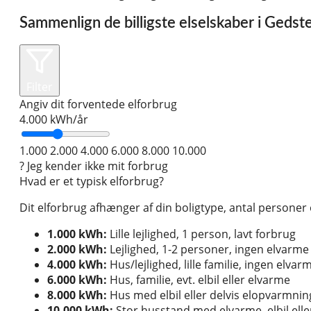
Sammenlign de billigste elselskaber i Geds
Filter
Angiv dit forventede elforbrug
4.000
kWh/år
1.000
2.000
4.000
6.000
8.000
10.000
?
Jeg kender ikke mit forbrug
Hvad er et typisk elforbrug?
Dit elforbrug afhænger af din boligtype, antal persone
1.000 kWh:
Lille lejlighed, 1 person, lavt forbrug
2.000 kWh:
Lejlighed, 1-2 personer, ingen elvarme
4.000 kWh:
Hus/lejlighed, lille familie, ingen elvar
6.000 kWh:
Hus, familie, evt. elbil eller elvarme
8.000 kWh:
Hus med elbil eller delvis elopvarmnin
10.000 kWh:
Stor husstand med elvarme, elbil el