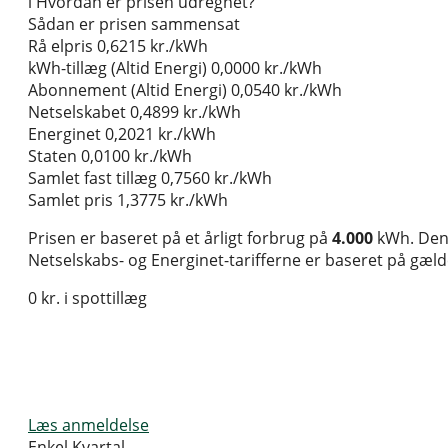
i
Hvordan er prisen udregnet?
Sådan er prisen sammensat
Rå elpris
0,6215 kr./kWh
kWh-tillæg (Altid Energi)
0,0000 kr./kWh
Abonnement (Altid Energi)
0,0540 kr./kWh
Netselskabet
0,4899 kr./kWh
Energinet
0,2021 kr./kWh
Staten
0,0100 kr./kWh
Samlet fast tillæg
0,7560 kr./kWh
Samlet pris
1,3775 kr./kWh
Prisen er baseret på et årligt forbrug på
4.000
kWh. Den 
Netselskabs- og Energinet-tarifferne er baseret på gælden
0 kr. i spottillæg
Læs anmeldelse
Enkel Kvartal