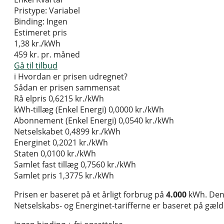
Pristype:
Variabel
Binding:
Ingen
Estimeret pris
1,38
kr./kWh
459
kr. pr. måned
Gå til tilbud
i
Hvordan er prisen udregnet?
Sådan er prisen sammensat
Rå elpris
0,6215 kr./kWh
kWh-tillæg (Enkel Energi)
0,0000 kr./kWh
Abonnement (Enkel Energi)
0,0540 kr./kWh
Netselskabet
0,4899 kr./kWh
Energinet
0,2021 kr./kWh
Staten
0,0100 kr./kWh
Samlet fast tillæg
0,7560 kr./kWh
Samlet pris
1,3775 kr./kWh
Prisen er baseret på et årligt forbrug på
4.000
kWh. Den 
Netselskabs- og Energinet-tarifferne er baseret på gælden