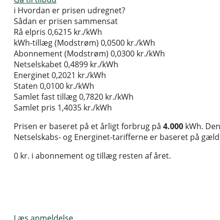
i
Hvordan er prisen udregnet?
Sådan er prisen sammensat
Rå elpris
0,6215 kr./kWh
kWh-tillæg (Modstrøm)
0,0500 kr./kWh
Abonnement (Modstrøm)
0,0300 kr./kWh
Netselskabet
0,4899 kr./kWh
Energinet
0,2021 kr./kWh
Staten
0,0100 kr./kWh
Samlet fast tillæg
0,7820 kr./kWh
Samlet pris
1,4035 kr./kWh
Prisen er baseret på et årligt forbrug på
4.000
kWh. Den 
Netselskabs- og Energinet-tarifferne er baseret på gælden
0 kr. i abonnement og tillæg resten af året.
Læs anmeldelse