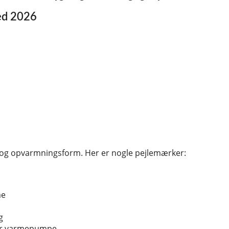
ted 2026
r og opvarmningsform. Her er nogle pejlemærker:
me
g
ler varmepumpe