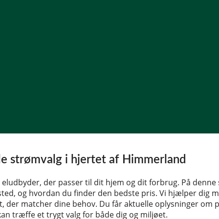
ale strømvalg i hjertet af Himmerland
 eludbyder, der passer til dit hjem og dit forbrug. På denne 
dsted, og hvordan du finder den bedste pris. Vi hjælper dig m
, der matcher dine behov. Du får aktuelle oplysninger om p
n træffe et trygt valg for både dig og miljøet.