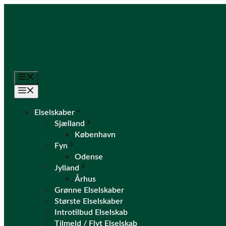
Hop
til
indhold
Menu
Menu
Elselskaber
Sjælland
København
Fyn
Odense
Jylland
Århus
Grønne Elselskaber
Største Elselskaber
Introtilbud Elselskab
Tilmeld / Flyt Elselskab