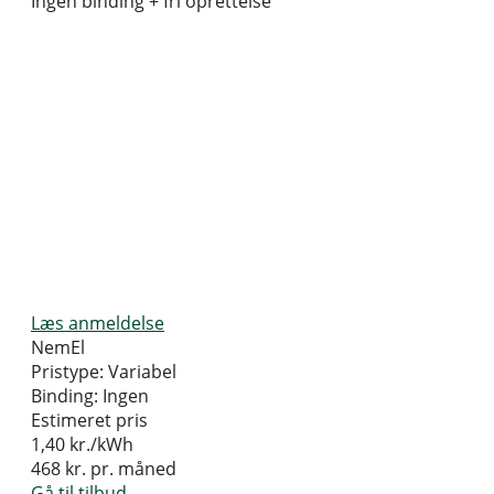
Ingen binding + fri oprettelse
Læs anmeldelse
NemEl
Pristype:
Variabel
Binding:
Ingen
Estimeret pris
1,40
kr./kWh
468
kr. pr. måned
Gå til tilbud