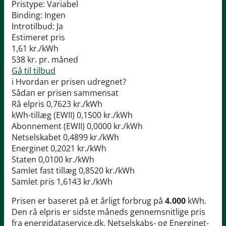
Pristype:
Variabel
Binding:
Ingen
Introtilbud:
Ja
Estimeret pris
1,61
kr./kWh
538
kr. pr. måned
Gå til tilbud
i
Hvordan er prisen udregnet?
Sådan er prisen sammensat
Rå elpris
0,7623 kr./kWh
kWh-tillæg (EWII)
0,1500 kr./kWh
Abonnement (EWII)
0,0000 kr./kWh
Netselskabet
0,4899 kr./kWh
Energinet
0,2021 kr./kWh
Staten
0,0100 kr./kWh
Samlet fast tillæg
0,8520 kr./kWh
Samlet pris
1,6143 kr./kWh
Prisen er baseret på et årligt forbrug på
4.000
kWh.
Den rå elpris er sidste måneds gennemsnitlige pris
fra energidataservice.dk. Netselskabs- og Energinet-