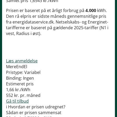
Samlet pris
1,6543 kr./kWh
Prisen er baseret på et årligt forbrug på
4.000
kWh.
Den rå elpris er sidste måneds gennemsnitlige pris
fra energidataservice.dk. Netselskabs- og Energinet-
tarifferne er baseret på gældende 2025-tariffer (N1 i
vest, Radius i øst).
Læs anmeldelse
MereEndEl
Pristype:
Variabel
Binding:
Ingen
Estimeret pris
1,66
kr./kWh
552
kr. pr. måned
Gå til tilbud
i
Hvordan er prisen udregnet?
Sådan er prisen sammensat