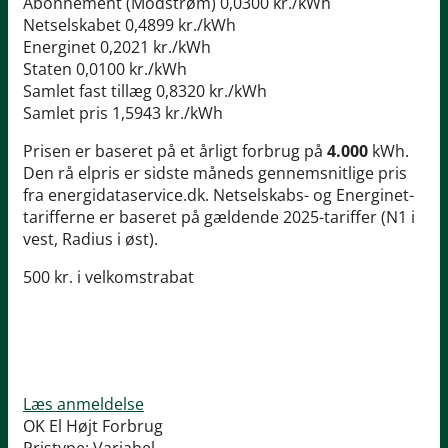
Abonnement (Modstrøm)
0,0300 kr./kWh
Netselskabet
0,4899 kr./kWh
Energinet
0,2021 kr./kWh
Staten
0,0100 kr./kWh
Samlet fast tillæg
0,8320 kr./kWh
Samlet pris
1,5943 kr./kWh
Prisen er baseret på et årligt forbrug på
4.000
kWh.
Den rå elpris er sidste måneds gennemsnitlige pris
fra energidataservice.dk. Netselskabs- og Energinet-
tarifferne er baseret på gældende 2025-tariffer (N1 i
vest, Radius i øst).
500 kr. i velkomstrabat
Læs anmeldelse
OK El Højt Forbrug