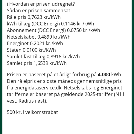
i
Hvordan er prisen udregnet?
Sådan er prisen sammensat
Rå elpris
0,7623 kr./kWh
kWh-tillæg (DCC Energi)
0,1146 kr./kWh
Abonnement (DCC Energi)
0,0750 kr./kWh
Netselskabet
0,4899 kr./kWh
Energinet
0,2021 kr./kWh
Staten
0,0100 kr./kWh
Samlet fast tillæg
0,8916 kr./kWh
Samlet pris
1,6539 kr./kWh
Prisen er baseret på et årligt forbrug på
4.000
kWh.
Den rå elpris er sidste måneds gennemsnitlige pris
fra energidataservice.dk. Netselskabs- og Energinet-
tarifferne er baseret på gældende 2025-tariffer (N1 i
vest, Radius i øst).
500 kr. i velkomstrabat