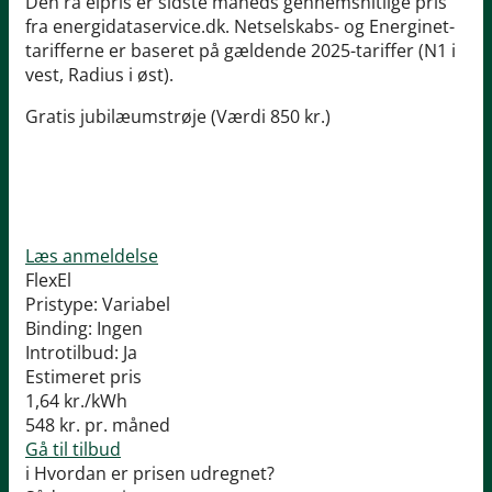
Den rå elpris er sidste måneds gennemsnitlige pris
fra energidataservice.dk. Netselskabs- og Energinet-
tarifferne er baseret på gældende 2025-tariffer (N1 i
vest, Radius i øst).
Gratis jubilæumstrøje (Værdi 850 kr.)
Læs anmeldelse
FlexEl
Pristype:
Variabel
Binding:
Ingen
Introtilbud:
Ja
Estimeret pris
1,64
kr./kWh
548
kr. pr. måned
Gå til tilbud
i
Hvordan er prisen udregnet?