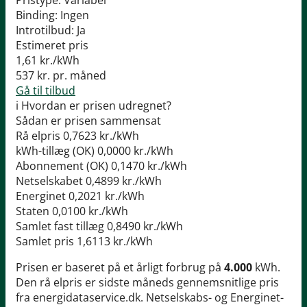
Pristype:
Variabel
Binding:
Ingen
Introtilbud:
Ja
Estimeret pris
1,61
kr./kWh
537
kr. pr. måned
Gå til tilbud
i
Hvordan er prisen udregnet?
Sådan er prisen sammensat
Rå elpris
0,7623 kr./kWh
kWh-tillæg (OK)
0,0000 kr./kWh
Abonnement (OK)
0,1470 kr./kWh
Netselskabet
0,4899 kr./kWh
Energinet
0,2021 kr./kWh
Staten
0,0100 kr./kWh
Samlet fast tillæg
0,8490 kr./kWh
Samlet pris
1,6113 kr./kWh
Prisen er baseret på et årligt forbrug på
4.000
kWh.
Den rå elpris er sidste måneds gennemsnitlige pris
fra energidataservice.dk. Netselskabs- og Energinet-