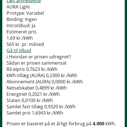
Læs anmeldelse
AURA Light
Pristype:
Variabel
Binding:
Ingen
Introtilbud:
Ja
Estimeret pris
1,69
kr./kWh
565
kr. pr. måned
Gå til tilbud
i
Hvordan er prisen udregnet?
Sådan er prisen sammensat
Rå elpris
0,7623 kr./kWh
kWh-tillæg (AURA)
0,2300 kr./kWh
Abonnement (AURA)
0,0000 kr./kWh
Netselskabet
0,4899 kr./kWh
Energinet
0,2021 kr./kWh
Staten
0,0100 kr./kWh
Samlet fast tillæg
0,9320 kr./kWh
Samlet pris
1,6943 kr./kWh
Prisen er baseret på et årligt forbrug på
4.000
kWh.