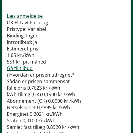
Læs anmeldelse
OK El Lavt Forbrug
Pristype:
Variabel
Binding:
Ingen
Introtilbud:
Ja
Estimeret pris
1,65
kr./kWh
551
kr. pr. måned
Gå til tilbud
i
Hvordan er prisen udregnet?
Sådan er prisen sammensat
Rå elpris
0,7623 kr./kWh
kWh-tillæg (OK)
0,1900 kr./kWh
Abonnement (OK)
0,0000 kr./kWh
Netselskabet
0,4899 kr./kWh
Energinet
0,2021 kr./kWh
Staten
0,0100 kr./kWh
Samlet fast tillæg
0,8920 kr./kWh