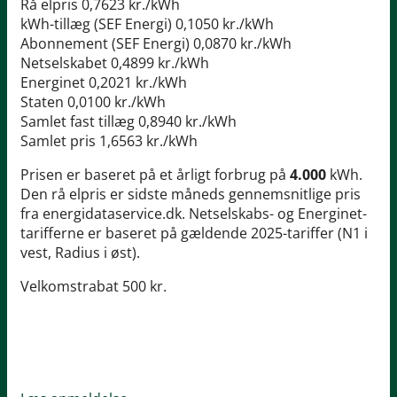
Rå elpris
0,7623 kr./kWh
kWh-tillæg (SEF Energi)
0,1050 kr./kWh
Abonnement (SEF Energi)
0,0870 kr./kWh
Netselskabet
0,4899 kr./kWh
Energinet
0,2021 kr./kWh
Staten
0,0100 kr./kWh
Samlet fast tillæg
0,8940 kr./kWh
Samlet pris
1,6563 kr./kWh
Prisen er baseret på et årligt forbrug på
4.000
kWh.
Den rå elpris er sidste måneds gennemsnitlige pris
fra energidataservice.dk. Netselskabs- og Energinet-
tarifferne er baseret på gældende 2025-tariffer (N1 i
vest, Radius i øst).
Velkomstrabat 500 kr.