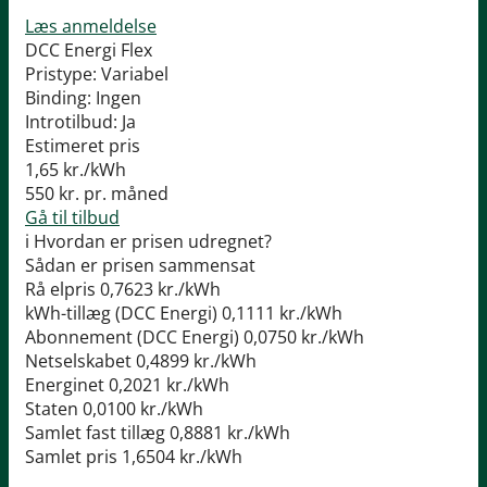
Læs anmeldelse
DCC Energi Flex
Pristype:
Variabel
Binding:
Ingen
Introtilbud:
Ja
Estimeret pris
1,65
kr./kWh
550
kr. pr. måned
Gå til tilbud
i
Hvordan er prisen udregnet?
Sådan er prisen sammensat
Rå elpris
0,7623 kr./kWh
kWh-tillæg (DCC Energi)
0,1111 kr./kWh
Abonnement (DCC Energi)
0,0750 kr./kWh
Netselskabet
0,4899 kr./kWh
Energinet
0,2021 kr./kWh
Staten
0,0100 kr./kWh
Samlet fast tillæg
0,8881 kr./kWh
Samlet pris
1,6504 kr./kWh