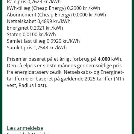
Rå elpris
0,7623 kr./kWh
kWh-tillæg (Cheap Energy)
0,2900 kr./kWh
Abonnement (Cheap Energy)
0,0000 kr./kWh
Netselskabet
0,4899 kr./kWh
Energinet
0,2021 kr./kWh
Staten
0,0100 kr./kWh
Samlet fast tillæg
0,9920 kr./kWh
Samlet pris
1,7543 kr./kWh
Prisen er baseret på et årligt forbrug på
4.000
kWh.
Den rå elpris er sidste måneds gennemsnitlige pris
fra energidataservice.dk. Netselskabs- og Energinet-
tarifferne er baseret på gældende 2025-tariffer (N1 i
vest, Radius i øst).
Læs anmeldelse