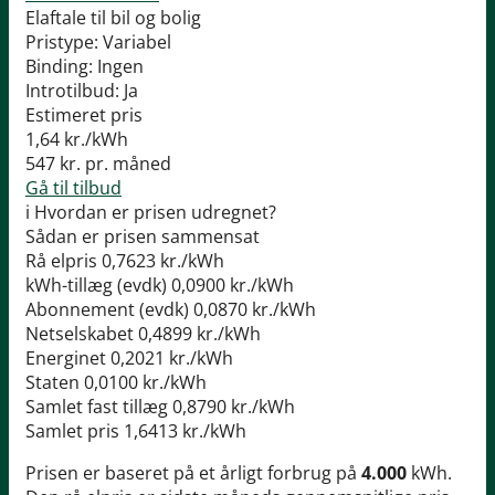
Elaftale til bil og bolig
Pristype:
Variabel
Binding:
Ingen
Introtilbud:
Ja
Estimeret pris
1,64
kr./kWh
547
kr. pr. måned
Gå til tilbud
i
Hvordan er prisen udregnet?
Sådan er prisen sammensat
Rå elpris
0,7623 kr./kWh
kWh-tillæg (evdk)
0,0900 kr./kWh
Abonnement (evdk)
0,0870 kr./kWh
Netselskabet
0,4899 kr./kWh
Energinet
0,2021 kr./kWh
Staten
0,0100 kr./kWh
Samlet fast tillæg
0,8790 kr./kWh
Samlet pris
1,6413 kr./kWh
Prisen er baseret på et årligt forbrug på
4.000
kWh.