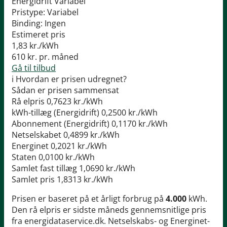
Energidrift Variabel
Pristype:
Variabel
Binding:
Ingen
Estimeret pris
1,83
kr./kWh
610
kr. pr. måned
Gå til tilbud
i
Hvordan er prisen udregnet?
Sådan er prisen sammensat
Rå elpris
0,7623 kr./kWh
kWh-tillæg (Energidrift)
0,2500 kr./kWh
Abonnement (Energidrift)
0,1170 kr./kWh
Netselskabet
0,4899 kr./kWh
Energinet
0,2021 kr./kWh
Staten
0,0100 kr./kWh
Samlet fast tillæg
1,0690 kr./kWh
Samlet pris
1,8313 kr./kWh
Prisen er baseret på et årligt forbrug på
4.000
kWh.
Den rå elpris er sidste måneds gennemsnitlige pris
fra energidataservice.dk. Netselskabs- og Energinet-