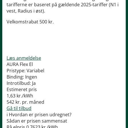
tarifferne er baseret på gældende 2025-tariffer (N1 i
vest, Radius i øst).
Velkomstrabat 500 kr.
Læs anmeldelse
AURA Flex El
Pristype:
Variabel
Binding:
Ingen
Introtilbud:
Ja
Estimeret pris
1,63
kr./kWh
542
kr. pr. måned
Gå til tilbud
i
Hvordan er prisen udregnet?
Sådan er prisen sammensat
Rå elpris
0,7623 kr./kWh