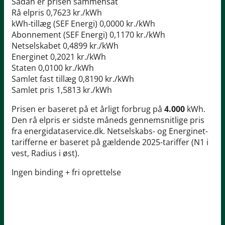
Sådan er prisen sammensat
Rå elpris
0,7623 kr./kWh
kWh-tillæg (SEF Energi)
0,0000 kr./kWh
Abonnement (SEF Energi)
0,1170 kr./kWh
Netselskabet
0,4899 kr./kWh
Energinet
0,2021 kr./kWh
Staten
0,0100 kr./kWh
Samlet fast tillæg
0,8190 kr./kWh
Samlet pris
1,5813 kr./kWh
Prisen er baseret på et årligt forbrug på
4.000
kWh.
Den rå elpris er sidste måneds gennemsnitlige pris
fra energidataservice.dk. Netselskabs- og Energinet-
tarifferne er baseret på gældende 2025-tariffer (N1 i
vest, Radius i øst).
Ingen binding + fri oprettelse