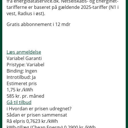
fra energidataservice.dk. Netselskabs- og Energinet-
tarifferne er baseret på gældende 2025-tariffer (N1 i
vest, Radius i øst).
Gratis abbonnement i 12 mdr
Læs anmeldelse
Variabel Garanti
Pristype:
Variabel
Binding:
Ingen
Introtilbud:
Ja
Estimeret pris
1,75
kr./kWh
585
kr. pr. måned
Gå til tilbud
i
Hvordan er prisen udregnet?
Sådan er prisen sammensat
Rå elpris
0,7623 kr./kWh
kWh-tillæg (Cheap Energy)
0,2900 kr./kWh