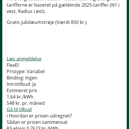
tarifferne er baseret på gældende 2025-tariffer (N1 i
vest, Radius i øst).
Gratis jubilæumstrøje (Værdi 850 kr.)
Læs anmeldelse
FlexEl
Pristype:
Variabel
Binding:
Ingen
Introtilbud:
Ja
Estimeret pris
1,64
kr./kWh
548
kr. pr. måned
Gå til tilbud
i
Hvordan er prisen udregnet?
Sådan er prisen sammensat
Rå elpris
0,7623 kr./kWh