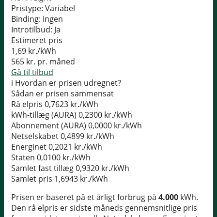
Pristype:
Variabel
Binding:
Ingen
Introtilbud:
Ja
Estimeret pris
1,69
kr./kWh
565
kr. pr. måned
Gå til tilbud
i
Hvordan er prisen udregnet?
Sådan er prisen sammensat
Rå elpris
0,7623 kr./kWh
kWh-tillæg (AURA)
0,2300 kr./kWh
Abonnement (AURA)
0,0000 kr./kWh
Netselskabet
0,4899 kr./kWh
Energinet
0,2021 kr./kWh
Staten
0,0100 kr./kWh
Samlet fast tillæg
0,9320 kr./kWh
Samlet pris
1,6943 kr./kWh
Prisen er baseret på et årligt forbrug på
4.000
kWh.
Den rå elpris er sidste måneds gennemsnitlige pris