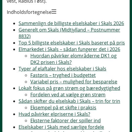
vest, Radius i øst).
Indholdsfortegnelse
Sammenlign de billigste elselskaber i Skals 2026
Generelt om Skals (Midtjylland – Postnummer
8832)
Top 5 billigste elselskaber i Skals baseret på pris
Elmarkedet i Skals – sådan fungerer det i 2026
Hvordan påvirker elområderne DK1 og
DK2 prisen i Skals?
Typer af elaftaler hos elselskaber i Skals
Fastpris – tryghed i budgettet
Variabel pris – mulighed for besparelse
Lokalt fokus på grøn strøm og bæredygtighed
Fordelen ved at vælge grøn strøm
Sådan skifter du elselskab i Skals – trin for trin
Eksempel på et skifte i praksis
Hvad påvirker elpriserne i Skals?
Eksterne faktorer der spiller ind
Elselskaber i Skals med særlige fordele