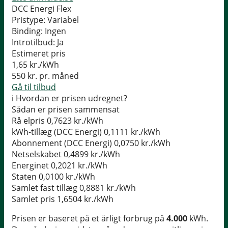
DCC Energi Flex
Pristype:
Variabel
Binding:
Ingen
Introtilbud:
Ja
Estimeret pris
1,65
kr./kWh
550
kr. pr. måned
Gå til tilbud
i
Hvordan er prisen udregnet?
Sådan er prisen sammensat
Rå elpris
0,7623 kr./kWh
kWh-tillæg (DCC Energi)
0,1111 kr./kWh
Abonnement (DCC Energi)
0,0750 kr./kWh
Netselskabet
0,4899 kr./kWh
Energinet
0,2021 kr./kWh
Staten
0,0100 kr./kWh
Samlet fast tillæg
0,8881 kr./kWh
Samlet pris
1,6504 kr./kWh
Prisen er baseret på et årligt forbrug på
4.000
kWh.