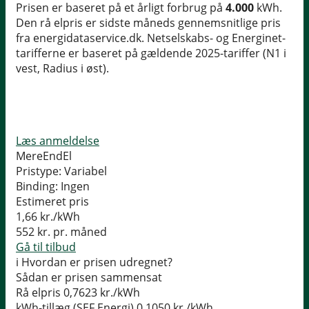
Prisen er baseret på et årligt forbrug på
4.000
kWh.
Den rå elpris er sidste måneds gennemsnitlige pris
fra energidataservice.dk. Netselskabs- og Energinet-
tarifferne er baseret på gældende 2025-tariffer (N1 i
vest, Radius i øst).
Læs anmeldelse
MereEndEl
Pristype:
Variabel
Binding:
Ingen
Estimeret pris
1,66
kr./kWh
552
kr. pr. måned
Gå til tilbud
i
Hvordan er prisen udregnet?
Sådan er prisen sammensat
Rå elpris
0,7623 kr./kWh
kWh-tillæg (SEF Energi)
0,1050 kr./kWh