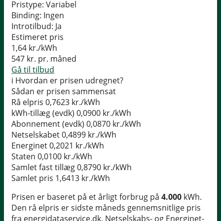
Pristype:
Variabel
Binding:
Ingen
Introtilbud:
Ja
Estimeret pris
1,64
kr./kWh
547
kr. pr. måned
Gå til tilbud
i
Hvordan er prisen udregnet?
Sådan er prisen sammensat
Rå elpris
0,7623 kr./kWh
kWh-tillæg (evdk)
0,0900 kr./kWh
Abonnement (evdk)
0,0870 kr./kWh
Netselskabet
0,4899 kr./kWh
Energinet
0,2021 kr./kWh
Staten
0,0100 kr./kWh
Samlet fast tillæg
0,8790 kr./kWh
Samlet pris
1,6413 kr./kWh
Prisen er baseret på et årligt forbrug på
4.000
kWh.
Den rå elpris er sidste måneds gennemsnitlige pris
fra energidataservice.dk. Netselskabs- og Energinet-