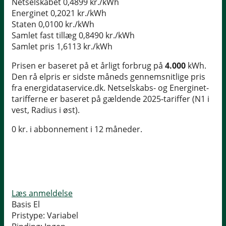
Netselskabet
0,4899 kr./kWh
Energinet
0,2021 kr./kWh
Staten
0,0100 kr./kWh
Samlet fast tillæg
0,8490 kr./kWh
Samlet pris
1,6113 kr./kWh
Prisen er baseret på et årligt forbrug på
4.000
kWh.
Den rå elpris er sidste måneds gennemsnitlige pris
fra energidataservice.dk. Netselskabs- og Energinet-
tarifferne er baseret på gældende 2025-tariffer (N1 i
vest, Radius i øst).
0 kr. i abbonnement i 12 måneder.
Læs anmeldelse
Basis El
Pristype:
Variabel