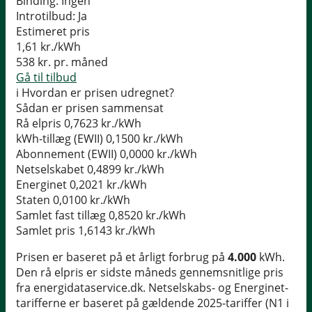
Binding:
Ingen
Introtilbud:
Ja
Estimeret pris
1,61
kr./kWh
538
kr. pr. måned
Gå til tilbud
i
Hvordan er prisen udregnet?
Sådan er prisen sammensat
Rå elpris
0,7623 kr./kWh
kWh-tillæg (EWII)
0,1500 kr./kWh
Abonnement (EWII)
0,0000 kr./kWh
Netselskabet
0,4899 kr./kWh
Energinet
0,2021 kr./kWh
Staten
0,0100 kr./kWh
Samlet fast tillæg
0,8520 kr./kWh
Samlet pris
1,6143 kr./kWh
Prisen er baseret på et årligt forbrug på
4.000
kWh.
Den rå elpris er sidste måneds gennemsnitlige pris
fra energidataservice.dk. Netselskabs- og Energinet-
tarifferne er baseret på gældende 2025-tariffer (N1 i