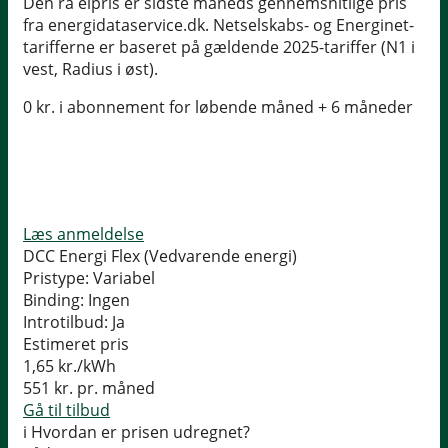
Den rå elpris er sidste måneds gennemsnitlige pris
fra energidataservice.dk. Netselskabs- og Energinet-
tarifferne er baseret på gældende 2025-tariffer (N1 i
vest, Radius i øst).
0 kr. i abonnement for løbende måned + 6 måneder
Læs anmeldelse
DCC Energi Flex (Vedvarende energi)
Pristype:
Variabel
Binding:
Ingen
Introtilbud:
Ja
Estimeret pris
1,65
kr./kWh
551
kr. pr. måned
Gå til tilbud
i
Hvordan er prisen udregnet?