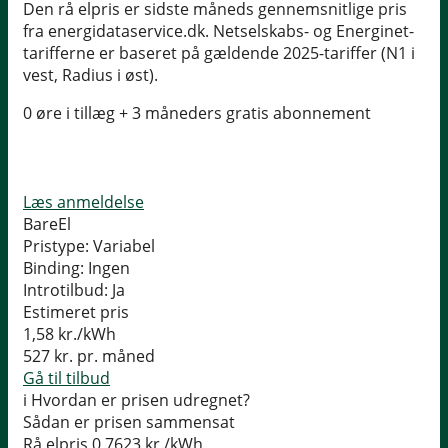
Den rå elpris er sidste måneds gennemsnitlige pris
fra energidataservice.dk. Netselskabs- og Energinet-
tarifferne er baseret på gældende 2025-tariffer (N1 i
vest, Radius i øst).
0 øre i tillæg + 3 måneders gratis abonnement
Læs anmeldelse
BareEl
Pristype:
Variabel
Binding:
Ingen
Introtilbud:
Ja
Estimeret pris
1,58
kr./kWh
527
kr. pr. måned
Gå til tilbud
i
Hvordan er prisen udregnet?
Sådan er prisen sammensat
Rå elpris
0,7623 kr./kWh