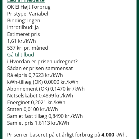
Læs anmeldelse
OK El Højt Forbrug
Pristype:
Variabel
Binding:
Ingen
Introtilbud:
Ja
Estimeret pris
1,61
kr./kWh
537
kr. pr. måned
Gå til tilbud
i
Hvordan er prisen udregnet?
Sådan er prisen sammensat
Rå elpris
0,7623 kr./kWh
kWh-tillæg (OK)
0,0000 kr./kWh
Abonnement (OK)
0,1470 kr./kWh
Netselskabet
0,4899 kr./kWh
Energinet
0,2021 kr./kWh
Staten
0,0100 kr./kWh
Samlet fast tillæg
0,8490 kr./kWh
Samlet pris
1,6113 kr./kWh
Prisen er baseret på et årligt forbrug på
4.000
kWh.