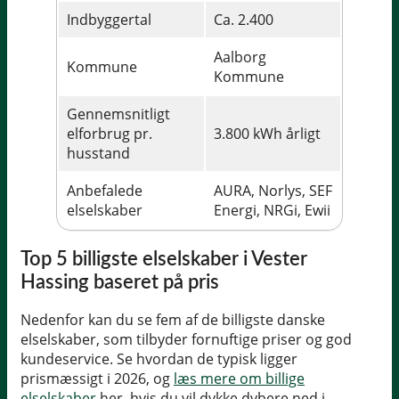
Indbyggertal
Ca. 2.400
Aalborg
Kommune
Kommune
Gennemsnitligt
elforbrug pr.
3.800 kWh årligt
husstand
Anbefalede
AURA, Norlys, SEF
elselskaber
Energi, NRGi, Ewii
Top 5 billigste elselskaber i Vester
Hassing baseret på pris
Nedenfor kan du se fem af de billigste danske
elselskaber, som tilbyder fornuftige priser og god
kundeservice. Se hvordan de typisk ligger
prismæssigt i 2026, og
læs mere om billige
elselskaber
her, hvis du vil dykke dybere ned i