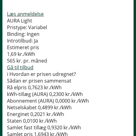
Læs anmeldelse
AURA Light
Pristype:
Variabel
Binding:
Ingen
Introtilbud:
Ja
Estimeret pris
1,69
kr./kWh
565
kr. pr. måned
Gå til tilbud
i
Hvordan er prisen udregnet?
Sådan er prisen sammensat
Rå elpris
0,7623 kr./kWh
kWh-tillæg (AURA)
0,2300 kr./kWh
Abonnement (AURA)
0,0000 kr./kWh
Netselskabet
0,4899 kr./kWh
Energinet
0,2021 kr./kWh
Staten
0,0100 kr./kWh
Samlet fast tillæg
0,9320 kr./kWh
Samlet pris
1,6943 kr./kWh