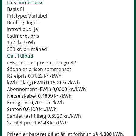
Læs anmeldelse
Basis El
Pristype:
Variabel
Binding:
Ingen
Introtilbud:
Ja
Estimeret pris
1,61
kr./kWh
538
kr. pr. måned
Gå til tilbud
i
Hvordan er prisen udregnet?
Sådan er prisen sammensat
Rå elpris
0,7623 kr./kWh
kWh-tillæg (EWII)
0,1500 kr./kWh
Abonnement (EWII)
0,0000 kr./kWh
Netselskabet
0,4899 kr./kWh
Energinet
0,2021 kr./kWh
Staten
0,0100 kr./kWh
Samlet fast tillæg
0,8520 kr./kWh
Samlet pris
1,6143 kr./kWh
Prisen er baseret på et årligt forbrug på
4.000
kWh.