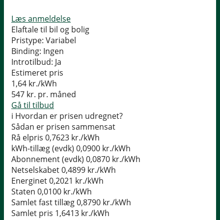
Læs anmeldelse
Elaftale til bil og bolig
Pristype:
Variabel
Binding:
Ingen
Introtilbud:
Ja
Estimeret pris
1,64
kr./kWh
547
kr. pr. måned
Gå til tilbud
i
Hvordan er prisen udregnet?
Sådan er prisen sammensat
Rå elpris
0,7623 kr./kWh
kWh-tillæg (evdk)
0,0900 kr./kWh
Abonnement (evdk)
0,0870 kr./kWh
Netselskabet
0,4899 kr./kWh
Energinet
0,2021 kr./kWh
Staten
0,0100 kr./kWh
Samlet fast tillæg
0,8790 kr./kWh
Samlet pris
1,6413 kr./kWh