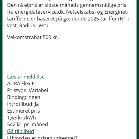
Den rå elpris er sidste måneds gennemsnitlige pris
fra energidataservice.dk. Netselskabs- og Energinet-
tarifferne er baseret på gældende 2025-tariffer (N1 i
vest, Radius i øst).
Velkomstrabat 500 kr.
Læs anmeldelse
AURA Flex El
Pristype:
Variabel
Binding:
Ingen
Introtilbud:
Ja
Estimeret pris
1,63
kr./kWh
542
kr. pr. måned
Gå til tilbud
i
Hvordan er prisen udregnet?