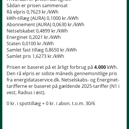
Sådan er prisen sammensat
Rå elpris
0,7623 kr./kWh
kWh-tillæg (AURA)
0,1000 kr./kWh
Abonnement (AURA)
0,0630 kr./kWh
Netselskabet
0,4899 kr./kWh
Energinet
0,2021 kr./kWh
Staten
0,0100 kr./kWh
Samlet fast tillæg
0,8650 kr./kWh
Samlet pris
1,6273 kr./kWh
Prisen er baseret på et årligt forbrug på
4.000
kWh.
Den rå elpris er sidste måneds gennemsnitlige pris
fra energidataservice.dk. Netselskabs- og Energinet-
tarifferne er baseret på gældende 2025-tariffer (N1 i
vest, Radius i øst).
0 kr. i spottillæg + 0 kr. i abon. t.o.m. 30/6