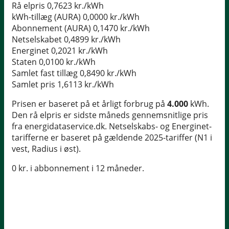
Rå elpris
0,7623 kr./kWh
kWh-tillæg (AURA)
0,0000 kr./kWh
Abonnement (AURA)
0,1470 kr./kWh
Netselskabet
0,4899 kr./kWh
Energinet
0,2021 kr./kWh
Staten
0,0100 kr./kWh
Samlet fast tillæg
0,8490 kr./kWh
Samlet pris
1,6113 kr./kWh
Prisen er baseret på et årligt forbrug på
4.000
kWh.
Den rå elpris er sidste måneds gennemsnitlige pris
fra energidataservice.dk. Netselskabs- og Energinet-
tarifferne er baseret på gældende 2025-tariffer (N1 i
vest, Radius i øst).
0 kr. i abbonnement i 12 måneder.