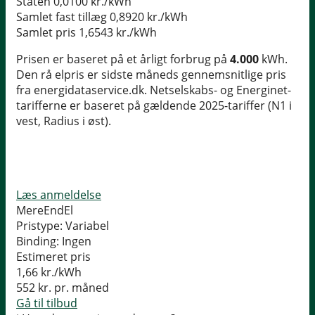
Staten
0,0100 kr./kWh
Samlet fast tillæg
0,8920 kr./kWh
Samlet pris
1,6543 kr./kWh
Prisen er baseret på et årligt forbrug på
4.000
kWh.
Den rå elpris er sidste måneds gennemsnitlige pris
fra energidataservice.dk. Netselskabs- og Energinet-
tarifferne er baseret på gældende 2025-tariffer (N1 i
vest, Radius i øst).
Læs anmeldelse
MereEndEl
Pristype:
Variabel
Binding:
Ingen
Estimeret pris
1,66
kr./kWh
552
kr. pr. måned
Gå til tilbud