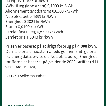
Rå elpris
0,7623 kr./kWh
kWh-tillæg (Modstrøm)
0,1000 kr./kWh
Abonnement (Modstrøm)
0,0300 kr./kWh
Netselskabet
0,4899 kr./kWh
Energinet
0,2021 kr./kWh
Staten
0,0100 kr./kWh
Samlet fast tillæg
0,8320 kr./kWh
Samlet pris
1,5943 kr./kWh
Prisen er baseret på et årligt forbrug på
4.000
kWh.
Den rå elpris er sidste måneds gennemsnitlige pris
fra energidataservice.dk. Netselskabs- og Energinet-
tarifferne er baseret på gældende 2025-tariffer (N1 i
vest, Radius i øst).
500 kr. i velkomstrabat