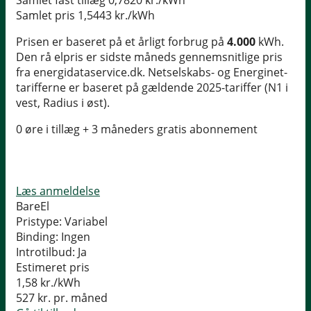
Samlet fast tillæg
0,7820 kr./kWh
Samlet pris
1,5443 kr./kWh
Prisen er baseret på et årligt forbrug på
4.000
kWh.
Den rå elpris er sidste måneds gennemsnitlige pris
fra energidataservice.dk. Netselskabs- og Energinet-
tarifferne er baseret på gældende 2025-tariffer (N1 i
vest, Radius i øst).
0 øre i tillæg + 3 måneders gratis abonnement
Læs anmeldelse
BareEl
Pristype:
Variabel
Binding:
Ingen
Introtilbud:
Ja
Estimeret pris
1,58
kr./kWh
527
kr. pr. måned