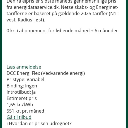
Den rå elpris er sidste måneds gennemsnitlige pris
fra energidataservice.dk. Netselskabs- og Energinet-
tarifferne er baseret på gældende 2025-tariffer (N1 i
vest, Radius i øst).
0 kr. i abonnement for løbende måned + 6 måneder
Læs anmeldelse
DCC Energi Flex (Vedvarende energi)
Pristype:
Variabel
Binding:
Ingen
Introtilbud:
Ja
Estimeret pris
1,65
kr./kWh
551
kr. pr. måned
Gå til tilbud
i
Hvordan er prisen udregnet?