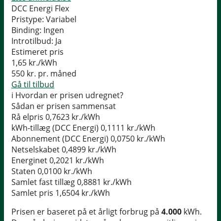
DCC Energi Flex
Pristype:
Variabel
Binding:
Ingen
Introtilbud:
Ja
Estimeret pris
1,65
kr./kWh
550
kr. pr. måned
Gå til tilbud
i
Hvordan er prisen udregnet?
Sådan er prisen sammensat
Rå elpris
0,7623 kr./kWh
kWh-tillæg (DCC Energi)
0,1111 kr./kWh
Abonnement (DCC Energi)
0,0750 kr./kWh
Netselskabet
0,4899 kr./kWh
Energinet
0,2021 kr./kWh
Staten
0,0100 kr./kWh
Samlet fast tillæg
0,8881 kr./kWh
Samlet pris
1,6504 kr./kWh
Prisen er baseret på et årligt forbrug på
4.000
kWh.