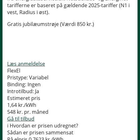
tarifferne er baseret på gældende 2025-tariffer (N1 i
vest, Radius i øst).
Gratis jubilæumstrøje (Værdi 850 kr.)
Læs anmeldelse
FlexEl
Pristype:
Variabel
Binding:
Ingen
Introtilbud:
Ja
Estimeret pris
1,64
kr./kWh
548
kr. pr. måned
Gå til tilbud
i
Hvordan er prisen udregnet?
Sådan er prisen sammensat
Rå elpris
0,7623 kr./kWh