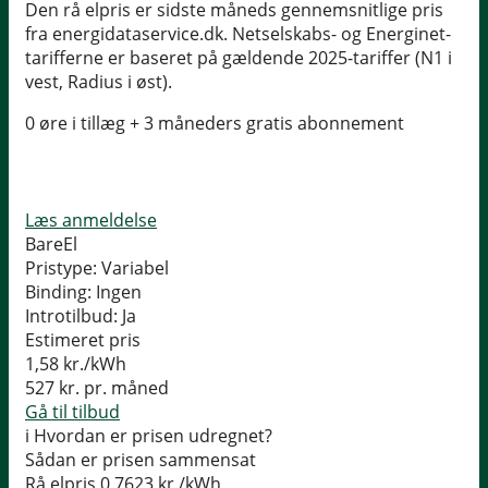
Den rå elpris er sidste måneds gennemsnitlige pris
fra energidataservice.dk. Netselskabs- og Energinet-
tarifferne er baseret på gældende 2025-tariffer (N1 i
vest, Radius i øst).
0 øre i tillæg + 3 måneders gratis abonnement
Læs anmeldelse
BareEl
Pristype:
Variabel
Binding:
Ingen
Introtilbud:
Ja
Estimeret pris
1,58
kr./kWh
527
kr. pr. måned
Gå til tilbud
i
Hvordan er prisen udregnet?
Sådan er prisen sammensat
Rå elpris
0,7623 kr./kWh