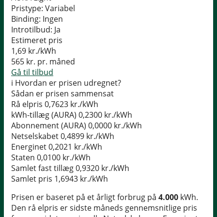
Pristype:
Variabel
Binding:
Ingen
Introtilbud:
Ja
Estimeret pris
1,69
kr./kWh
565
kr. pr. måned
Gå til tilbud
i
Hvordan er prisen udregnet?
Sådan er prisen sammensat
Rå elpris
0,7623 kr./kWh
kWh-tillæg (AURA)
0,2300 kr./kWh
Abonnement (AURA)
0,0000 kr./kWh
Netselskabet
0,4899 kr./kWh
Energinet
0,2021 kr./kWh
Staten
0,0100 kr./kWh
Samlet fast tillæg
0,9320 kr./kWh
Samlet pris
1,6943 kr./kWh
Prisen er baseret på et årligt forbrug på
4.000
kWh.
Den rå elpris er sidste måneds gennemsnitlige pris