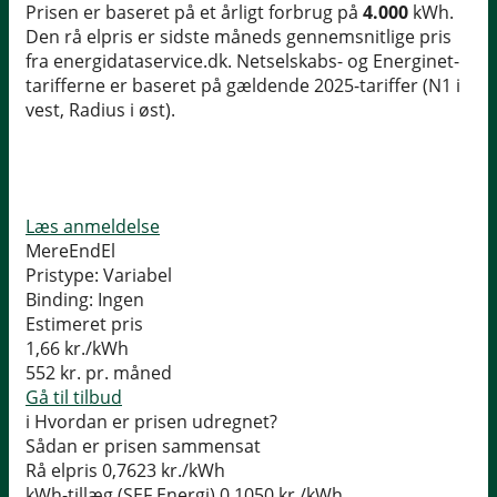
Prisen er baseret på et årligt forbrug på
4.000
kWh.
Den rå elpris er sidste måneds gennemsnitlige pris
fra energidataservice.dk. Netselskabs- og Energinet-
tarifferne er baseret på gældende 2025-tariffer (N1 i
vest, Radius i øst).
Læs anmeldelse
MereEndEl
Pristype:
Variabel
Binding:
Ingen
Estimeret pris
1,66
kr./kWh
552
kr. pr. måned
Gå til tilbud
i
Hvordan er prisen udregnet?
Sådan er prisen sammensat
Rå elpris
0,7623 kr./kWh
kWh-tillæg (SEF Energi)
0,1050 kr./kWh