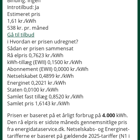
Binding:
Ingen
Introtilbud:
Ja
Estimeret pris
1,61
kr./kWh
538
kr. pr. måned
Gå til tilbud
i
Hvordan er prisen udregnet?
Sådan er prisen sammensat
Rå elpris
0,7623 kr./kWh
kWh-tillæg (EWII)
0,1500 kr./kWh
Abonnement (EWII)
0,0000 kr./kWh
Netselskabet
0,4899 kr./kWh
Energinet
0,2021 kr./kWh
Staten
0,0100 kr./kWh
Samlet fast tillæg
0,8520 kr./kWh
Samlet pris
1,6143 kr./kWh
Prisen er baseret på et årligt forbrug på
4.000
kWh.
Den rå elpris er sidste måneds gennemsnitlige pris
fra energidataservice.dk. Netselskabs- og Energinet-
tarifferne er baseret på gældende 2025-tariffer (N1 i