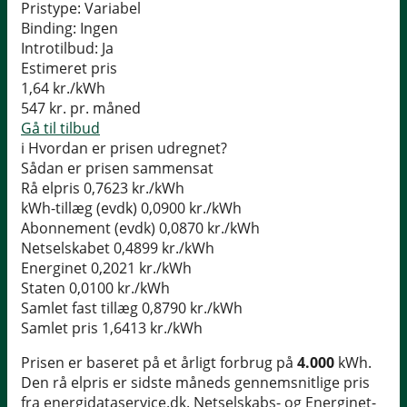
Pristype:
Variabel
Binding:
Ingen
Introtilbud:
Ja
Estimeret pris
1,64
kr./kWh
547
kr. pr. måned
Gå til tilbud
i
Hvordan er prisen udregnet?
Sådan er prisen sammensat
Rå elpris
0,7623 kr./kWh
kWh-tillæg (evdk)
0,0900 kr./kWh
Abonnement (evdk)
0,0870 kr./kWh
Netselskabet
0,4899 kr./kWh
Energinet
0,2021 kr./kWh
Staten
0,0100 kr./kWh
Samlet fast tillæg
0,8790 kr./kWh
Samlet pris
1,6413 kr./kWh
Prisen er baseret på et årligt forbrug på
4.000
kWh.
Den rå elpris er sidste måneds gennemsnitlige pris
fra energidataservice.dk. Netselskabs- og Energinet-