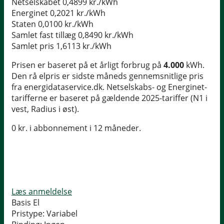
Netselskabet
0,4899 kr./kWh
Energinet
0,2021 kr./kWh
Staten
0,0100 kr./kWh
Samlet fast tillæg
0,8490 kr./kWh
Samlet pris
1,6113 kr./kWh
Prisen er baseret på et årligt forbrug på
4.000
kWh.
Den rå elpris er sidste måneds gennemsnitlige pris
fra energidataservice.dk. Netselskabs- og Energinet-
tarifferne er baseret på gældende 2025-tariffer (N1 i
vest, Radius i øst).
0 kr. i abbonnement i 12 måneder.
Læs anmeldelse
Basis El
Pristype:
Variabel