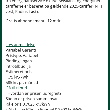
fra energidataservice.dk. Netselskabs- og Energinet-
tarifferne er baseret på gældende 2025-tariffer (N1 i
vest, Radius i øst).
Gratis abbonnement i 12 mdr
Læs anmeldelse
Variabel Garanti
Pristype:
Variabel
Binding:
Ingen
Introtilbud:
Ja
Estimeret pris
1,75
kr./kWh
585
kr. pr. måned
Gå til tilbud
i
Hvordan er prisen udregnet?
Sådan er prisen sammensat
Rå elpris
0,7623 kr./kWh
kWh-tillæg (Cheap Energy)
0,2900 kr./kWh