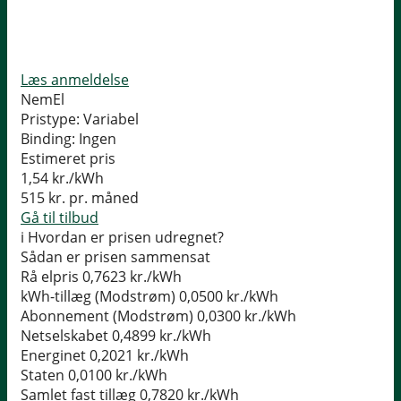
Læs anmeldelse
NemEl
Pristype:
Variabel
Binding:
Ingen
Estimeret pris
1,54
kr./kWh
515
kr. pr. måned
Gå til tilbud
i
Hvordan er prisen udregnet?
Sådan er prisen sammensat
Rå elpris
0,7623 kr./kWh
kWh-tillæg (Modstrøm)
0,0500 kr./kWh
Abonnement (Modstrøm)
0,0300 kr./kWh
Netselskabet
0,4899 kr./kWh
Energinet
0,2021 kr./kWh
Staten
0,0100 kr./kWh
Samlet fast tillæg
0,7820 kr./kWh