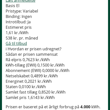
Læs anmeldelse
Basis El
Pristype:
Variabel
Binding:
Ingen
Introtilbud:
Ja
Estimeret pris
1,61
kr./kWh
538
kr. pr. måned
Gå til tilbud
i
Hvordan er prisen udregnet?
Sådan er prisen sammensat
Rå elpris
0,7623 kr./kWh
kWh-tillæg (EWII)
0,1500 kr./kWh
Abonnement (EWII)
0,0000 kr./kWh
Netselskabet
0,4899 kr./kWh
Energinet
0,2021 kr./kWh
Staten
0,0100 kr./kWh
Samlet fast tillæg
0,8520 kr./kWh
Samlet pris
1,6143 kr./kWh
Prisen er baseret på et årligt forbrug på
4.000
kWh.