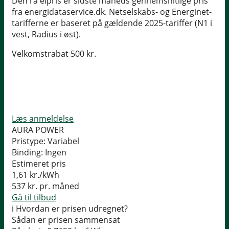
Den rå elpris er sidste måneds gennemsnitlige pris
fra energidataservice.dk. Netselskabs- og Energinet-
tarifferne er baseret på gældende 2025-tariffer (N1 i
vest, Radius i øst).
Velkomstrabat 500 kr.
Læs anmeldelse
AURA POWER
Pristype:
Variabel
Binding:
Ingen
Estimeret pris
1,61
kr./kWh
537
kr. pr. måned
Gå til tilbud
i
Hvordan er prisen udregnet?
Sådan er prisen sammensat