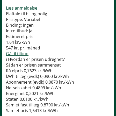
Læs anmeldelse
Elaftale til bil og bolig
Pristype:
Variabel
Binding:
Ingen
Introtilbud:
Ja
Estimeret pris
1,64
kr./kWh
547
kr. pr. måned
Gå til tilbud
i
Hvordan er prisen udregnet?
Sådan er prisen sammensat
Rå elpris
0,7623 kr./kWh
kWh-tillæg (evdk)
0,0900 kr./kWh
Abonnement (evdk)
0,0870 kr./kWh
Netselskabet
0,4899 kr./kWh
Energinet
0,2021 kr./kWh
Staten
0,0100 kr./kWh
Samlet fast tillæg
0,8790 kr./kWh
Samlet pris
1,6413 kr./kWh