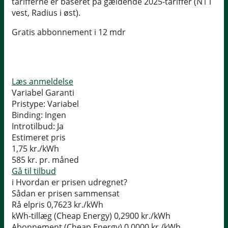
tarifferne er baseret på gældende 2025-tariffer (N1 i
vest, Radius i øst).
Gratis abbonnement i 12 mdr
Læs anmeldelse
Variabel Garanti
Pristype:
Variabel
Binding:
Ingen
Introtilbud:
Ja
Estimeret pris
1,75
kr./kWh
585
kr. pr. måned
Gå til tilbud
i
Hvordan er prisen udregnet?
Sådan er prisen sammensat
Rå elpris
0,7623 kr./kWh
kWh-tillæg (Cheap Energy)
0,2900 kr./kWh
Abonnement (Cheap Energy)
0,0000 kr./kWh