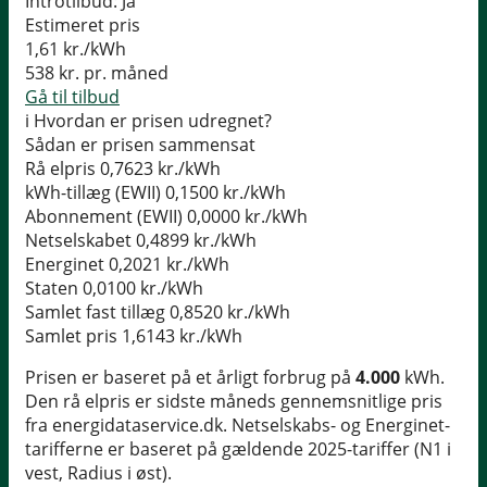
Introtilbud:
Ja
Estimeret pris
1,61
kr./kWh
538
kr. pr. måned
Gå til tilbud
i
Hvordan er prisen udregnet?
Sådan er prisen sammensat
Rå elpris
0,7623 kr./kWh
kWh-tillæg (EWII)
0,1500 kr./kWh
Abonnement (EWII)
0,0000 kr./kWh
Netselskabet
0,4899 kr./kWh
Energinet
0,2021 kr./kWh
Staten
0,0100 kr./kWh
Samlet fast tillæg
0,8520 kr./kWh
Samlet pris
1,6143 kr./kWh
Prisen er baseret på et årligt forbrug på
4.000
kWh.
Den rå elpris er sidste måneds gennemsnitlige pris
fra energidataservice.dk. Netselskabs- og Energinet-
tarifferne er baseret på gældende 2025-tariffer (N1 i
vest, Radius i øst).