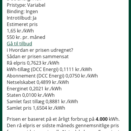
Pristype:
Variabel
Binding:
Ingen
Introtilbud:
Ja
Estimeret pris
1,65
kr./kWh
550
kr. pr. måned
Gå til tilbud
i
Hvordan er prisen udregnet?
Sådan er prisen sammensat
Rå elpris
0,7623 kr./kWh
kWh-tillæg (DCC Energi)
0,1111 kr./kWh
Abonnement (DCC Energi)
0,0750 kr./kWh
Netselskabet
0,4899 kr./kWh
Energinet
0,2021 kr./kWh
Staten
0,0100 kr./kWh
Samlet fast tillæg
0,8881 kr./kWh
Samlet pris
1,6504 kr./kWh
Prisen er baseret på et årligt forbrug på
4.000
kWh.
Den rå elpris er sidste måneds gennemsnitlige pris