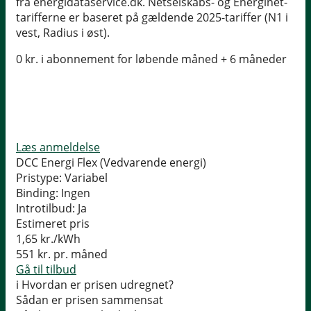
fra energidataservice.dk. Netselskabs- og Energinet-
tarifferne er baseret på gældende 2025-tariffer (N1 i
vest, Radius i øst).
0 kr. i abonnement for løbende måned + 6 måneder
Læs anmeldelse
DCC Energi Flex (Vedvarende energi)
Pristype:
Variabel
Binding:
Ingen
Introtilbud:
Ja
Estimeret pris
1,65
kr./kWh
551
kr. pr. måned
Gå til tilbud
i
Hvordan er prisen udregnet?
Sådan er prisen sammensat