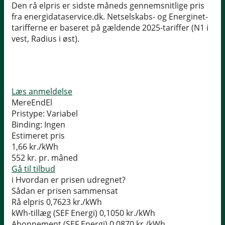
Den rå elpris er sidste måneds gennemsnitlige pris
fra energidataservice.dk. Netselskabs- og Energinet-
tarifferne er baseret på gældende 2025-tariffer (N1 i
vest, Radius i øst).
Læs anmeldelse
MereEndEl
Pristype:
Variabel
Binding:
Ingen
Estimeret pris
1,66
kr./kWh
552
kr. pr. måned
Gå til tilbud
i
Hvordan er prisen udregnet?
Sådan er prisen sammensat
Rå elpris
0,7623 kr./kWh
kWh-tillæg (SEF Energi)
0,1050 kr./kWh
Abonnement (SEF Energi)
0,0870 kr./kWh