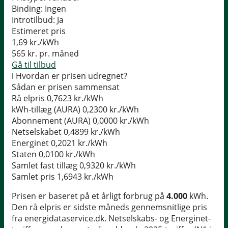
Binding:
Ingen
Introtilbud:
Ja
Estimeret pris
1,69
kr./kWh
565
kr. pr. måned
Gå til tilbud
i
Hvordan er prisen udregnet?
Sådan er prisen sammensat
Rå elpris
0,7623 kr./kWh
kWh-tillæg (AURA)
0,2300 kr./kWh
Abonnement (AURA)
0,0000 kr./kWh
Netselskabet
0,4899 kr./kWh
Energinet
0,2021 kr./kWh
Staten
0,0100 kr./kWh
Samlet fast tillæg
0,9320 kr./kWh
Samlet pris
1,6943 kr./kWh
Prisen er baseret på et årligt forbrug på
4.000
kWh.
Den rå elpris er sidste måneds gennemsnitlige pris
fra energidataservice.dk. Netselskabs- og Energinet-