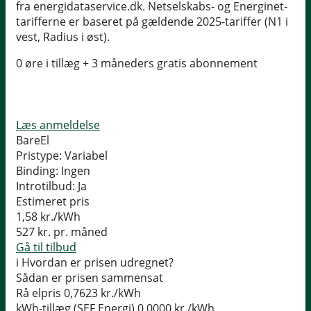
fra energidataservice.dk. Netselskabs- og Energinet-
tarifferne er baseret på gældende 2025-tariffer (N1 i
vest, Radius i øst).
0 øre i tillæg + 3 måneders gratis abonnement
Læs anmeldelse
BareEl
Pristype:
Variabel
Binding:
Ingen
Introtilbud:
Ja
Estimeret pris
1,58
kr./kWh
527
kr. pr. måned
Gå til tilbud
i
Hvordan er prisen udregnet?
Sådan er prisen sammensat
Rå elpris
0,7623 kr./kWh
kWh-tillæg (SEF Energi)
0,0000 kr./kWh