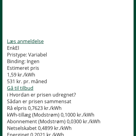
Læs anmeldelse
EnkEl
Pristype:
Variabel
Binding:
Ingen
Estimeret pris
1,59
kr./kWh
531
kr. pr. måned
Gå til tilbud
i
Hvordan er prisen udregnet?
Sådan er prisen sammensat
Rå elpris
0,7623 kr./kWh
kWh-tillæg (Modstrøm)
0,1000 kr./kWh
Abonnement (Modstrøm)
0,0300 kr./kWh
Netselskabet
0,4899 kr./kWh
Energinet
0,2021 kr./kWh