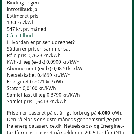
Binding:
Ingen
Introtilbud:
Ja
Estimeret pris
1,64
kr./kWh
547
kr. pr. måned
Gå til tilbud
i
Hvordan er prisen udregnet?
Sådan er prisen sammensat
Rå elpris
0,7623 kr./kWh
kWh-tillæg (evdk)
0,0900 kr./kWh
Abonnement (evdk)
0,0870 kr./kWh
Netselskabet
0,4899 kr./kWh
Energinet
0,2021 kr./kWh
Staten
0,0100 kr./kWh
Samlet fast tillæg
0,8790 kr./kWh
Samlet pris
1,6413 kr./kWh
Prisen er baseret på et årligt forbrug på
4.000
kWh.
Den rå elpris er sidste måneds gennemsnitlige pris
fra energidataservice.dk. Netselskabs- og Energinet-
tarifferne er baseret på gældende 2025-tariffer (N1 i