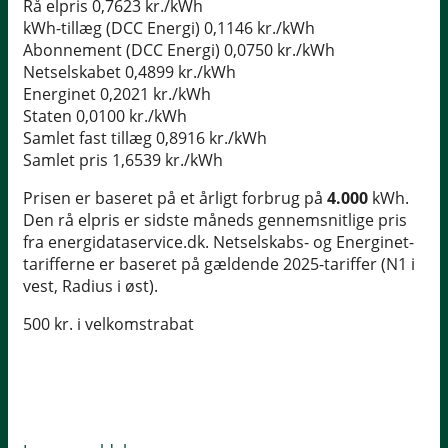
Rå elpris
0,7623 kr./kWh
kWh-tillæg (DCC Energi)
0,1146 kr./kWh
Abonnement (DCC Energi)
0,0750 kr./kWh
Netselskabet
0,4899 kr./kWh
Energinet
0,2021 kr./kWh
Staten
0,0100 kr./kWh
Samlet fast tillæg
0,8916 kr./kWh
Samlet pris
1,6539 kr./kWh
Prisen er baseret på et årligt forbrug på
4.000
kWh.
Den rå elpris er sidste måneds gennemsnitlige pris
fra energidataservice.dk. Netselskabs- og Energinet-
tarifferne er baseret på gældende 2025-tariffer (N1 i
vest, Radius i øst).
500 kr. i velkomstrabat