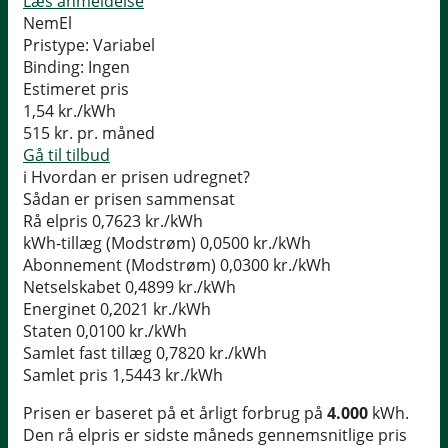
Læs anmeldelse
NemEl
Pristype:
Variabel
Binding:
Ingen
Estimeret pris
1,54
kr./kWh
515
kr. pr. måned
Gå til tilbud
i
Hvordan er prisen udregnet?
Sådan er prisen sammensat
Rå elpris
0,7623 kr./kWh
kWh-tillæg (Modstrøm)
0,0500 kr./kWh
Abonnement (Modstrøm)
0,0300 kr./kWh
Netselskabet
0,4899 kr./kWh
Energinet
0,2021 kr./kWh
Staten
0,0100 kr./kWh
Samlet fast tillæg
0,7820 kr./kWh
Samlet pris
1,5443 kr./kWh
Prisen er baseret på et årligt forbrug på
4.000
kWh.
Den rå elpris er sidste måneds gennemsnitlige pris