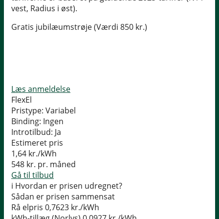
vest, Radius i øst).
Gratis jubilæumstrøje (Værdi 850 kr.)
Læs anmeldelse
FlexEl
Pristype:
Variabel
Binding:
Ingen
Introtilbud:
Ja
Estimeret pris
1,64
kr./kWh
548
kr. pr. måned
Gå til tilbud
i
Hvordan er prisen udregnet?
Sådan er prisen sammensat
Rå elpris
0,7623 kr./kWh
kWh-tillæg (Norlys)
0,0927 kr./kWh