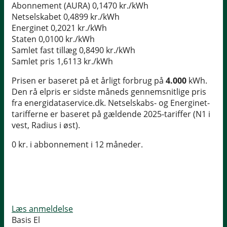
Abonnement (AURA)
0,1470 kr./kWh
Netselskabet
0,4899 kr./kWh
Energinet
0,2021 kr./kWh
Staten
0,0100 kr./kWh
Samlet fast tillæg
0,8490 kr./kWh
Samlet pris
1,6113 kr./kWh
Prisen er baseret på et årligt forbrug på
4.000
kWh.
Den rå elpris er sidste måneds gennemsnitlige pris
fra energidataservice.dk. Netselskabs- og Energinet-
tarifferne er baseret på gældende 2025-tariffer (N1 i
vest, Radius i øst).
0 kr. i abbonnement i 12 måneder.
Læs anmeldelse
Basis El