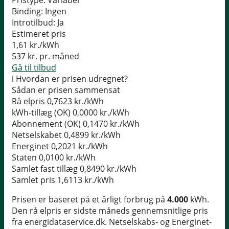
Pristype:
Variabel
Binding:
Ingen
Introtilbud:
Ja
Estimeret pris
1,61
kr./kWh
537
kr. pr. måned
Gå til tilbud
i
Hvordan er prisen udregnet?
Sådan er prisen sammensat
Rå elpris
0,7623 kr./kWh
kWh-tillæg (OK)
0,0000 kr./kWh
Abonnement (OK)
0,1470 kr./kWh
Netselskabet
0,4899 kr./kWh
Energinet
0,2021 kr./kWh
Staten
0,0100 kr./kWh
Samlet fast tillæg
0,8490 kr./kWh
Samlet pris
1,6113 kr./kWh
Prisen er baseret på et årligt forbrug på
4.000
kWh.
Den rå elpris er sidste måneds gennemsnitlige pris
fra energidataservice.dk. Netselskabs- og Energinet-