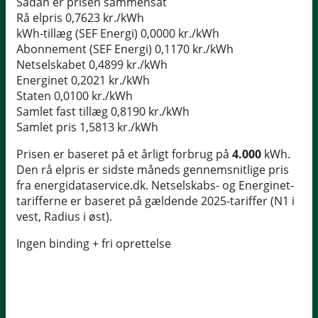
Sådan er prisen sammensat
Rå elpris
0,7623 kr./kWh
kWh-tillæg (SEF Energi)
0,0000 kr./kWh
Abonnement (SEF Energi)
0,1170 kr./kWh
Netselskabet
0,4899 kr./kWh
Energinet
0,2021 kr./kWh
Staten
0,0100 kr./kWh
Samlet fast tillæg
0,8190 kr./kWh
Samlet pris
1,5813 kr./kWh
Prisen er baseret på et årligt forbrug på
4.000
kWh.
Den rå elpris er sidste måneds gennemsnitlige pris
fra energidataservice.dk. Netselskabs- og Energinet-
tarifferne er baseret på gældende 2025-tariffer (N1 i
vest, Radius i øst).
Ingen binding + fri oprettelse