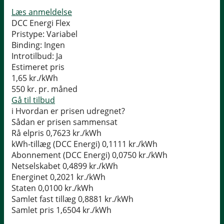
Læs anmeldelse
DCC Energi Flex
Pristype:
Variabel
Binding:
Ingen
Introtilbud:
Ja
Estimeret pris
1,65
kr./kWh
550
kr. pr. måned
Gå til tilbud
i
Hvordan er prisen udregnet?
Sådan er prisen sammensat
Rå elpris
0,7623 kr./kWh
kWh-tillæg (DCC Energi)
0,1111 kr./kWh
Abonnement (DCC Energi)
0,0750 kr./kWh
Netselskabet
0,4899 kr./kWh
Energinet
0,2021 kr./kWh
Staten
0,0100 kr./kWh
Samlet fast tillæg
0,8881 kr./kWh
Samlet pris
1,6504 kr./kWh