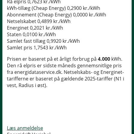
Rå elpris
0,7623 kr./kWh
kWh-tillæg (Cheap Energy)
0,2900 kr./kWh
Abonnement (Cheap Energy)
0,0000 kr./kWh
Netselskabet
0,4899 kr./kWh
Energinet
0,2021 kr./kWh
Staten
0,0100 kr./kWh
Samlet fast tillæg
0,9920 kr./kWh
Samlet pris
1,7543 kr./kWh
Prisen er baseret på et årligt forbrug på
4.000
kWh.
Den rå elpris er sidste måneds gennemsnitlige pris
fra energidataservice.dk. Netselskabs- og Energinet-
tarifferne er baseret på gældende 2025-tariffer (N1 i
vest, Radius i øst).
Læs anmeldelse