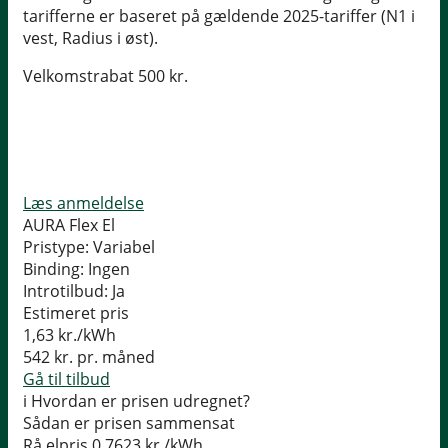
tarifferne er baseret på gældende 2025-tariffer (N1 i
vest, Radius i øst).
Velkomstrabat 500 kr.
Læs anmeldelse
AURA Flex El
Pristype:
Variabel
Binding:
Ingen
Introtilbud:
Ja
Estimeret pris
1,63
kr./kWh
542
kr. pr. måned
Gå til tilbud
i
Hvordan er prisen udregnet?
Sådan er prisen sammensat
Rå elpris
0,7623 kr./kWh