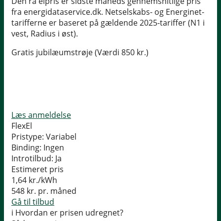
Den rå elpris er sidste måneds gennemsnitlige pris
fra energidataservice.dk. Netselskabs- og Energinet-
tarifferne er baseret på gældende 2025-tariffer (N1 i
vest, Radius i øst).
Gratis jubilæumstrøje (Værdi 850 kr.)
Læs anmeldelse
FlexEl
Pristype:
Variabel
Binding:
Ingen
Introtilbud:
Ja
Estimeret pris
1,64
kr./kWh
548
kr. pr. måned
Gå til tilbud
i
Hvordan er prisen udregnet?