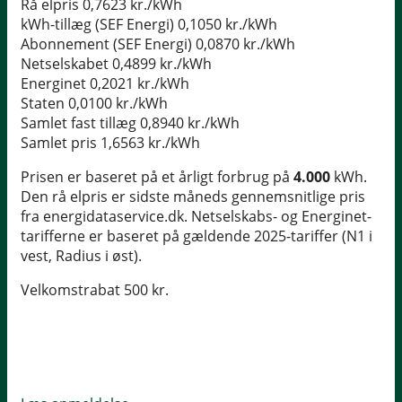
Rå elpris
0,7623 kr./kWh
kWh-tillæg (SEF Energi)
0,1050 kr./kWh
Abonnement (SEF Energi)
0,0870 kr./kWh
Netselskabet
0,4899 kr./kWh
Energinet
0,2021 kr./kWh
Staten
0,0100 kr./kWh
Samlet fast tillæg
0,8940 kr./kWh
Samlet pris
1,6563 kr./kWh
Prisen er baseret på et årligt forbrug på
4.000
kWh.
Den rå elpris er sidste måneds gennemsnitlige pris
fra energidataservice.dk. Netselskabs- og Energinet-
tarifferne er baseret på gældende 2025-tariffer (N1 i
vest, Radius i øst).
Velkomstrabat 500 kr.