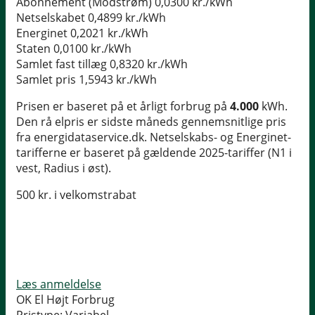
Abonnement (Modstrøm)
0,0300 kr./kWh
Netselskabet
0,4899 kr./kWh
Energinet
0,2021 kr./kWh
Staten
0,0100 kr./kWh
Samlet fast tillæg
0,8320 kr./kWh
Samlet pris
1,5943 kr./kWh
Prisen er baseret på et årligt forbrug på
4.000
kWh.
Den rå elpris er sidste måneds gennemsnitlige pris
fra energidataservice.dk. Netselskabs- og Energinet-
tarifferne er baseret på gældende 2025-tariffer (N1 i
vest, Radius i øst).
500 kr. i velkomstrabat
Læs anmeldelse
OK El Højt Forbrug