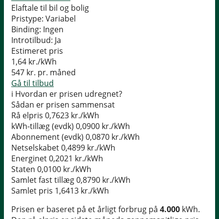
Elaftale til bil og bolig
Pristype:
Variabel
Binding:
Ingen
Introtilbud:
Ja
Estimeret pris
1,64
kr./kWh
547
kr. pr. måned
Gå til tilbud
i
Hvordan er prisen udregnet?
Sådan er prisen sammensat
Rå elpris
0,7623 kr./kWh
kWh-tillæg (evdk)
0,0900 kr./kWh
Abonnement (evdk)
0,0870 kr./kWh
Netselskabet
0,4899 kr./kWh
Energinet
0,2021 kr./kWh
Staten
0,0100 kr./kWh
Samlet fast tillæg
0,8790 kr./kWh
Samlet pris
1,6413 kr./kWh
Prisen er baseret på et årligt forbrug på
4.000
kWh.