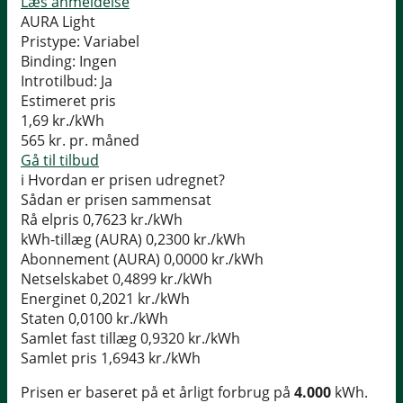
Læs anmeldelse
AURA Light
Pristype:
Variabel
Binding:
Ingen
Introtilbud:
Ja
Estimeret pris
1,69
kr./kWh
565
kr. pr. måned
Gå til tilbud
i
Hvordan er prisen udregnet?
Sådan er prisen sammensat
Rå elpris
0,7623 kr./kWh
kWh-tillæg (AURA)
0,2300 kr./kWh
Abonnement (AURA)
0,0000 kr./kWh
Netselskabet
0,4899 kr./kWh
Energinet
0,2021 kr./kWh
Staten
0,0100 kr./kWh
Samlet fast tillæg
0,9320 kr./kWh
Samlet pris
1,6943 kr./kWh
Prisen er baseret på et årligt forbrug på
4.000
kWh.