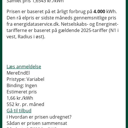
Samlet pris
1,6543 kr./kWh
Prisen er baseret på et årligt forbrug på
4.000
kWh.
Den rå elpris er sidste måneds gennemsnitlige pris
fra energidataservice.dk. Netselskabs- og Energinet-
tarifferne er baseret på gældende 2025-tariffer (N1 i
vest, Radius i øst).
Læs anmeldelse
MereEndEl
Pristype:
Variabel
Binding:
Ingen
Estimeret pris
1,66
kr./kWh
552
kr. pr. måned
Gå til tilbud
i
Hvordan er prisen udregnet?
Sådan er prisen sammensat