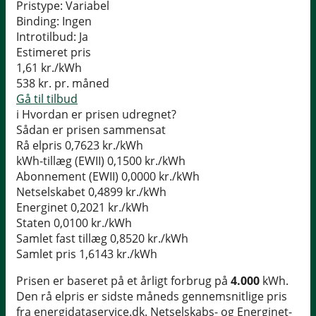
Pristype:
Variabel
Binding:
Ingen
Introtilbud:
Ja
Estimeret pris
1,61
kr./kWh
538
kr. pr. måned
Gå til tilbud
i
Hvordan er prisen udregnet?
Sådan er prisen sammensat
Rå elpris
0,7623 kr./kWh
kWh-tillæg (EWII)
0,1500 kr./kWh
Abonnement (EWII)
0,0000 kr./kWh
Netselskabet
0,4899 kr./kWh
Energinet
0,2021 kr./kWh
Staten
0,0100 kr./kWh
Samlet fast tillæg
0,8520 kr./kWh
Samlet pris
1,6143 kr./kWh
Prisen er baseret på et årligt forbrug på
4.000
kWh.
Den rå elpris er sidste måneds gennemsnitlige pris
fra energidataservice.dk. Netselskabs- og Energinet-