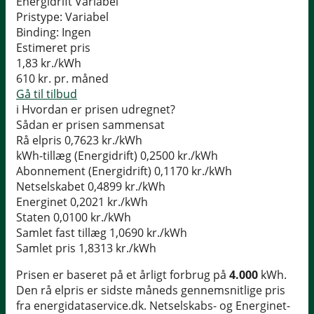
Energidrift Variabel
Pristype:
Variabel
Binding:
Ingen
Estimeret pris
1,83
kr./kWh
610
kr. pr. måned
Gå til tilbud
i
Hvordan er prisen udregnet?
Sådan er prisen sammensat
Rå elpris
0,7623 kr./kWh
kWh-tillæg (Energidrift)
0,2500 kr./kWh
Abonnement (Energidrift)
0,1170 kr./kWh
Netselskabet
0,4899 kr./kWh
Energinet
0,2021 kr./kWh
Staten
0,0100 kr./kWh
Samlet fast tillæg
1,0690 kr./kWh
Samlet pris
1,8313 kr./kWh
Prisen er baseret på et årligt forbrug på
4.000
kWh.
Den rå elpris er sidste måneds gennemsnitlige pris
fra energidataservice.dk. Netselskabs- og Energinet-