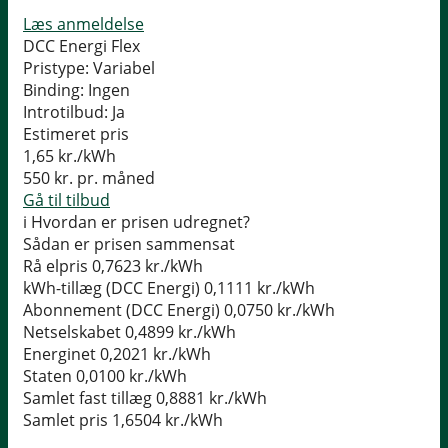
Læs anmeldelse
DCC Energi Flex
Pristype:
Variabel
Binding:
Ingen
Introtilbud:
Ja
Estimeret pris
1,65
kr./kWh
550
kr. pr. måned
Gå til tilbud
i
Hvordan er prisen udregnet?
Sådan er prisen sammensat
Rå elpris
0,7623 kr./kWh
kWh-tillæg (DCC Energi)
0,1111 kr./kWh
Abonnement (DCC Energi)
0,0750 kr./kWh
Netselskabet
0,4899 kr./kWh
Energinet
0,2021 kr./kWh
Staten
0,0100 kr./kWh
Samlet fast tillæg
0,8881 kr./kWh
Samlet pris
1,6504 kr./kWh