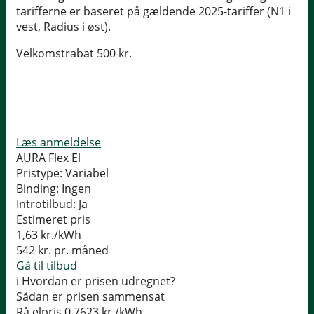
tarifferne er baseret på gældende 2025-tariffer (N1 i
vest, Radius i øst).
Velkomstrabat 500 kr.
Læs anmeldelse
AURA Flex El
Pristype:
Variabel
Binding:
Ingen
Introtilbud:
Ja
Estimeret pris
1,63
kr./kWh
542
kr. pr. måned
Gå til tilbud
i
Hvordan er prisen udregnet?
Sådan er prisen sammensat
Rå elpris
0,7623 kr./kWh