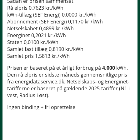
Sådan er prisen sammensat
Rå elpris
0,7623 kr./kWh
kWh-tillæg (SEF Energi)
0,0000 kr./kWh
Abonnement (SEF Energi)
0,1170 kr./kWh
Netselskabet
0,4899 kr./kWh
Energinet
0,2021 kr./kWh
Staten
0,0100 kr./kWh
Samlet fast tillæg
0,8190 kr./kWh
Samlet pris
1,5813 kr./kWh
Prisen er baseret på et årligt forbrug på
4.000
kWh.
Den rå elpris er sidste måneds gennemsnitlige pris
fra energidataservice.dk. Netselskabs- og Energinet-
tarifferne er baseret på gældende 2025-tariffer (N1 i
vest, Radius i øst).
Ingen binding + fri oprettelse