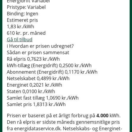
Energidrift Variabel
Pristype:
Variabel
Binding:
Ingen
Estimeret pris
1,83
kr./kWh
610
kr. pr. måned
Gå til tilbud
i
Hvordan er prisen udregnet?
Sådan er prisen sammensat
Rå elpris
0,7623 kr./kWh
kWh-tillæg (Energidrift)
0,2500 kr./kWh
Abonnement (Energidrift)
0,1170 kr./kWh
Netselskabet
0,4899 kr./kWh
Energinet
0,2021 kr./kWh
Staten
0,0100 kr./kWh
Samlet fast tillæg
1,0690 kr./kWh
Samlet pris
1,8313 kr./kWh
Prisen er baseret på et årligt forbrug på
4.000
kWh.
Den rå elpris er sidste måneds gennemsnitlige pris
fra energidataservice.dk. Netselskabs- og Energinet-