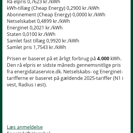
Rå elpris
0,7623 kr./kWh
kWh-tillæg (Cheap Energy)
0,2900 kr./kWh
Abonnement (Cheap Energy)
0,0000 kr./kWh
Netselskabet
0,4899 kr./kWh
Energinet
0,2021 kr./kWh
Staten
0,0100 kr./kWh
Samlet fast tillæg
0,9920 kr./kWh
Samlet pris
1,7543 kr./kWh
Prisen er baseret på et årligt forbrug på
4.000
kWh.
Den rå elpris er sidste måneds gennemsnitlige pris
fra energidataservice.dk. Netselskabs- og Energinet-
tarifferne er baseret på gældende 2025-tariffer (N1 i
vest, Radius i øst).
Læs anmeldelse