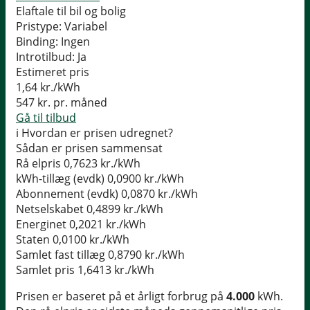
Elaftale til bil og bolig
Pristype:
Variabel
Binding:
Ingen
Introtilbud:
Ja
Estimeret pris
1,64
kr./kWh
547
kr. pr. måned
Gå til tilbud
i
Hvordan er prisen udregnet?
Sådan er prisen sammensat
Rå elpris
0,7623 kr./kWh
kWh-tillæg (evdk)
0,0900 kr./kWh
Abonnement (evdk)
0,0870 kr./kWh
Netselskabet
0,4899 kr./kWh
Energinet
0,2021 kr./kWh
Staten
0,0100 kr./kWh
Samlet fast tillæg
0,8790 kr./kWh
Samlet pris
1,6413 kr./kWh
Prisen er baseret på et årligt forbrug på
4.000
kWh.