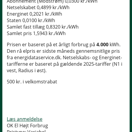
Abonnement (Modstrøm)
0,0300 kr./kWh
Netselskabet
0,4899 kr./kWh
Energinet
0,2021 kr./kWh
Staten
0,0100 kr./kWh
Samlet fast tillæg
0,8320 kr./kWh
Samlet pris
1,5943 kr./kWh
Prisen er baseret på et årligt forbrug på
4.000
kWh.
Den rå elpris er sidste måneds gennemsnitlige pris
fra energidataservice.dk. Netselskabs- og Energinet-
tarifferne er baseret på gældende 2025-tariffer (N1 i
vest, Radius i øst).
500 kr. i velkomstrabat
Læs anmeldelse
OK El Højt Forbrug