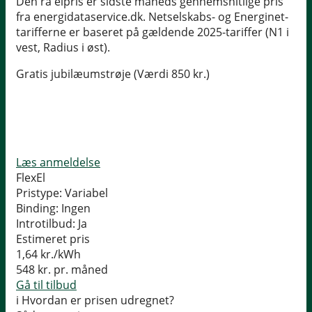
Den rå elpris er sidste måneds gennemsnitlige pris
fra energidataservice.dk. Netselskabs- og Energinet-
tarifferne er baseret på gældende 2025-tariffer (N1 i
vest, Radius i øst).
Gratis jubilæumstrøje (Værdi 850 kr.)
Læs anmeldelse
FlexEl
Pristype:
Variabel
Binding:
Ingen
Introtilbud:
Ja
Estimeret pris
1,64
kr./kWh
548
kr. pr. måned
Gå til tilbud
i
Hvordan er prisen udregnet?