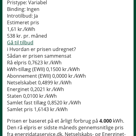
Pristype:
Variabel
Binding:
Ingen
Introtilbud:
Ja
Estimeret pris
1,61
kr./kWh
538
kr. pr. måned
Gå til tilbud
i
Hvordan er prisen udregnet?
Sådan er prisen sammensat
Rå elpris
0,7623 kr./kWh
kWh-tillæg (EWII)
0,1500 kr./kWh
Abonnement (EWII)
0,0000 kr./kWh
Netselskabet
0,4899 kr./kWh
Energinet
0,2021 kr./kWh
Staten
0,0100 kr./kWh
Samlet fast tillæg
0,8520 kr./kWh
Samlet pris
1,6143 kr./kWh
Prisen er baseret på et årligt forbrug på
4.000
kWh.
Den rå elpris er sidste måneds gennemsnitlige pris
fra energidataservice.dk. Netselskabs- og Energinet-