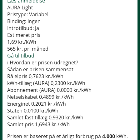
Læs anmeldelse
AURA Light
Pristype:
Variabel
Binding:
Ingen
Introtilbud:
Ja
Estimeret pris
1,69
kr./kWh
565
kr. pr. måned
Gå til tilbud
i
Hvordan er prisen udregnet?
Sådan er prisen sammensat
Rå elpris
0,7623 kr./kWh
kWh-tillæg (AURA)
0,2300 kr./kWh
Abonnement (AURA)
0,0000 kr./kWh
Netselskabet
0,4899 kr./kWh
Energinet
0,2021 kr./kWh
Staten
0,0100 kr./kWh
Samlet fast tillæg
0,9320 kr./kWh
Samlet pris
1,6943 kr./kWh
Prisen er baseret på et årligt forbrug på
4.000
kWh.