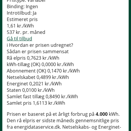
Pristype:
Variabel
Binding:
Ingen
Introtilbud:
Ja
Estimeret pris
1,61
kr./kWh
537
kr. pr. måned
Gå til tilbud
i
Hvordan er prisen udregnet?
Sådan er prisen sammensat
Rå elpris
0,7623 kr./kWh
kWh-tillæg (OK)
0,0000 kr./kWh
Abonnement (OK)
0,1470 kr./kWh
Netselskabet
0,4899 kr./kWh
Energinet
0,2021 kr./kWh
Staten
0,0100 kr./kWh
Samlet fast tillæg
0,8490 kr./kWh
Samlet pris
1,6113 kr./kWh
Prisen er baseret på et årligt forbrug på
4.000
kWh.
Den rå elpris er sidste måneds gennemsnitlige pris
fra energidataservice.dk. Netselskabs- og Energinet-