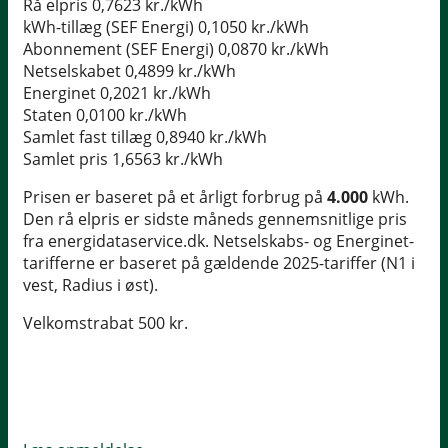
Rå elpris
0,7623 kr./kWh
kWh-tillæg (SEF Energi)
0,1050 kr./kWh
Abonnement (SEF Energi)
0,0870 kr./kWh
Netselskabet
0,4899 kr./kWh
Energinet
0,2021 kr./kWh
Staten
0,0100 kr./kWh
Samlet fast tillæg
0,8940 kr./kWh
Samlet pris
1,6563 kr./kWh
Prisen er baseret på et årligt forbrug på
4.000
kWh.
Den rå elpris er sidste måneds gennemsnitlige pris
fra energidataservice.dk. Netselskabs- og Energinet-
tarifferne er baseret på gældende 2025-tariffer (N1 i
vest, Radius i øst).
Velkomstrabat 500 kr.