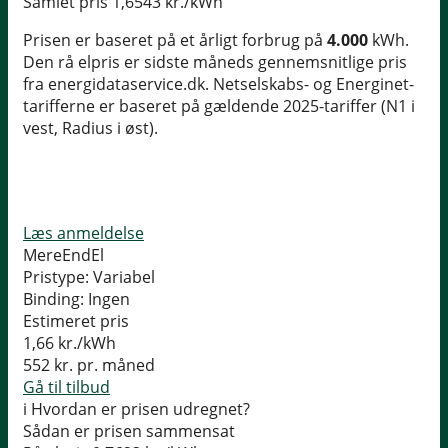
Samlet pris
1,6543 kr./kWh
Prisen er baseret på et årligt forbrug på
4.000
kWh.
Den rå elpris er sidste måneds gennemsnitlige pris
fra energidataservice.dk. Netselskabs- og Energinet-
tarifferne er baseret på gældende 2025-tariffer (N1 i
vest, Radius i øst).
Læs anmeldelse
MereEndEl
Pristype:
Variabel
Binding:
Ingen
Estimeret pris
1,66
kr./kWh
552
kr. pr. måned
Gå til tilbud
i
Hvordan er prisen udregnet?
Sådan er prisen sammensat