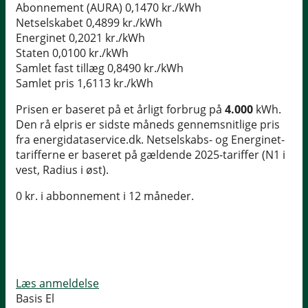
Abonnement (AURA)
0,1470 kr./kWh
Netselskabet
0,4899 kr./kWh
Energinet
0,2021 kr./kWh
Staten
0,0100 kr./kWh
Samlet fast tillæg
0,8490 kr./kWh
Samlet pris
1,6113 kr./kWh
Prisen er baseret på et årligt forbrug på
4.000
kWh.
Den rå elpris er sidste måneds gennemsnitlige pris
fra energidataservice.dk. Netselskabs- og Energinet-
tarifferne er baseret på gældende 2025-tariffer (N1 i
vest, Radius i øst).
0 kr. i abbonnement i 12 måneder.
Læs anmeldelse
Basis El