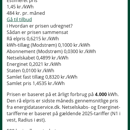
Estimeret pris
1,45
kr./kWh
484
kr. pr. måned
Gå til tilbud
i
Hvordan er prisen udregnet?
Sådan er prisen sammensat
Rå elpris
0,6215 kr./kWh
kWh-tillæg (Modstrøm)
0,1000 kr./kWh
Abonnement (Modstrøm)
0,0300 kr./kWh
Netselskabet
0,4899 kr./kWh
Energinet
0,2021 kr./kWh
Staten
0,0100 kr./kWh
Samlet fast tillæg
0,8320 kr./kWh
Samlet pris
1,4535 kr./kWh
Prisen er baseret på et årligt forbrug på
4.000
kWh.
Den rå elpris er sidste måneds gennemsnitlige pris
fra energidataservice.dk. Netselskabs- og Energinet-
tarifferne er baseret på gældende 2025-tariffer (N1 i
vest, Radius i øst).