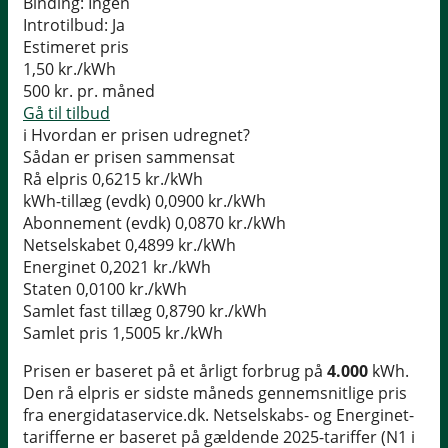
Binding:
Ingen
Introtilbud:
Ja
Estimeret pris
1,50
kr./kWh
500
kr. pr. måned
Gå til tilbud
i
Hvordan er prisen udregnet?
Sådan er prisen sammensat
Rå elpris
0,6215 kr./kWh
kWh-tillæg (evdk)
0,0900 kr./kWh
Abonnement (evdk)
0,0870 kr./kWh
Netselskabet
0,4899 kr./kWh
Energinet
0,2021 kr./kWh
Staten
0,0100 kr./kWh
Samlet fast tillæg
0,8790 kr./kWh
Samlet pris
1,5005 kr./kWh
Prisen er baseret på et årligt forbrug på
4.000
kWh.
Den rå elpris er sidste måneds gennemsnitlige pris
fra energidataservice.dk. Netselskabs- og Energinet-
tarifferne er baseret på gældende 2025-tariffer (N1 i