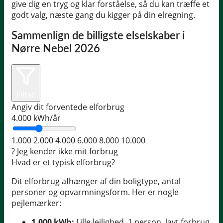
give dig en tryg og klar forståelse, så du kan træffe et
godt valg, næste gang du kigger på din elregning.
Sammenlign de billigste elselskaber i
Nørre Nebel 2026
Filter
Angiv dit forventede elforbrug
4.000
kWh/år
1.000
2.000
4.000
6.000
8.000
10.000
?
Jeg kender ikke mit forbrug
Hvad er et typisk elforbrug?
Dit elforbrug afhænger af din boligtype, antal
personer og opvarmningsform. Her er nogle
pejlemærker:
1.000 kWh:
Lille lejlighed, 1 person, lavt forbrug