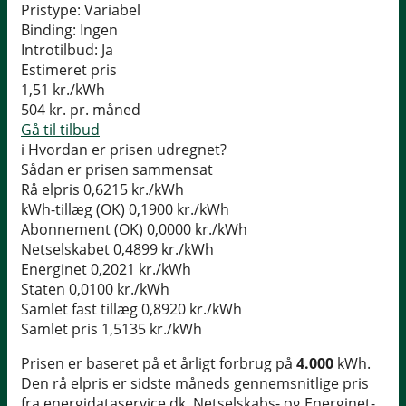
Pristype:
Variabel
Binding:
Ingen
Introtilbud:
Ja
Estimeret pris
1,51
kr./kWh
504
kr. pr. måned
Gå til tilbud
i
Hvordan er prisen udregnet?
Sådan er prisen sammensat
Rå elpris
0,6215 kr./kWh
kWh-tillæg (OK)
0,1900 kr./kWh
Abonnement (OK)
0,0000 kr./kWh
Netselskabet
0,4899 kr./kWh
Energinet
0,2021 kr./kWh
Staten
0,0100 kr./kWh
Samlet fast tillæg
0,8920 kr./kWh
Samlet pris
1,5135 kr./kWh
Prisen er baseret på et årligt forbrug på
4.000
kWh.
Den rå elpris er sidste måneds gennemsnitlige pris
fra energidataservice.dk. Netselskabs- og Energinet-