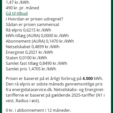
1,47
kr./kWh
490
kr. pr. måned
Gå til tilbud
i
Hvordan er prisen udregnet?
Sådan er prisen sammensat
Rå elpris
0,6215 kr./kWh
kWh-tillæg (AURA)
0,0000 kr./kWh
Abonnement (AURA)
0,1470 kr./kWh
Netselskabet
0,4899 kr./kWh
Energinet
0,2021 kr./kWh
Staten
0,0100 kr./kWh
Samlet fast tillæg
0,8490 kr./kWh
Samlet pris
1,4705 kr./kWh
Prisen er baseret på et årligt forbrug på
4.000
kWh.
Den rå elpris er sidste måneds gennemsnitlige pris
fra energidataservice.dk. Netselskabs- og Energinet-
tarifferne er baseret på gældende 2025-tariffer (N1 i
vest, Radius i øst).
0 kr. i abbonnement i 12 måneder.