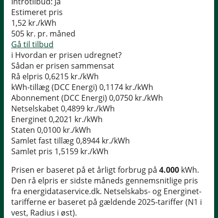
Introtilbud:
Ja
Estimeret pris
1,52
kr./kWh
505
kr. pr. måned
Gå til tilbud
i
Hvordan er prisen udregnet?
Sådan er prisen sammensat
Rå elpris
0,6215 kr./kWh
kWh-tillæg (DCC Energi)
0,1174 kr./kWh
Abonnement (DCC Energi)
0,0750 kr./kWh
Netselskabet
0,4899 kr./kWh
Energinet
0,2021 kr./kWh
Staten
0,0100 kr./kWh
Samlet fast tillæg
0,8944 kr./kWh
Samlet pris
1,5159 kr./kWh
Prisen er baseret på et årligt forbrug på
4.000
kWh.
Den rå elpris er sidste måneds gennemsnitlige pris
fra energidataservice.dk. Netselskabs- og Energinet-
tarifferne er baseret på gældende 2025-tariffer (N1 i
vest, Radius i øst).