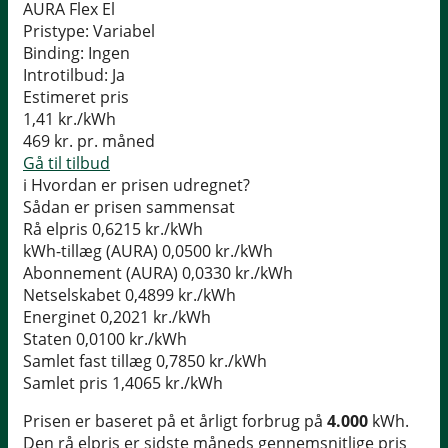
AURA Flex El
Pristype:
Variabel
Binding:
Ingen
Introtilbud:
Ja
Estimeret pris
1,41
kr./kWh
469
kr. pr. måned
Gå til tilbud
i
Hvordan er prisen udregnet?
Sådan er prisen sammensat
Rå elpris
0,6215 kr./kWh
kWh-tillæg (AURA)
0,0500 kr./kWh
Abonnement (AURA)
0,0330 kr./kWh
Netselskabet
0,4899 kr./kWh
Energinet
0,2021 kr./kWh
Staten
0,0100 kr./kWh
Samlet fast tillæg
0,7850 kr./kWh
Samlet pris
1,4065 kr./kWh
Prisen er baseret på et årligt forbrug på
4.000
kWh.
Den rå elpris er sidste måneds gennemsnitlige pris