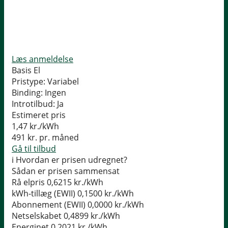
Læs anmeldelse
Basis El
Pristype:
Variabel
Binding:
Ingen
Introtilbud:
Ja
Estimeret pris
1,47
kr./kWh
491
kr. pr. måned
Gå til tilbud
i
Hvordan er prisen udregnet?
Sådan er prisen sammensat
Rå elpris
0,6215 kr./kWh
kWh-tillæg (EWII)
0,1500 kr./kWh
Abonnement (EWII)
0,0000 kr./kWh
Netselskabet
0,4899 kr./kWh
Energinet
0,2021 kr./kWh