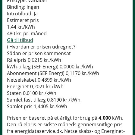
Pristype:
Variabel
Binding:
Ingen
Introtilbud:
Ja
Estimeret pris
1,44
kr./kWh
480
kr. pr. måned
Gå til tilbud
i
Hvordan er prisen udregnet?
Sådan er prisen sammensat
Rå elpris
0,6215 kr./kWh
kWh-tillæg (SEF Energi)
0,0000 kr./kWh
Abonnement (SEF Energi)
0,1170 kr./kWh
Netselskabet
0,4899 kr./kWh
Energinet
0,2021 kr./kWh
Staten
0,0100 kr./kWh
Samlet fast tillæg
0,8190 kr./kWh
Samlet pris
1,4405 kr./kWh
Prisen er baseret på et årligt forbrug på
4.000
kWh.
Den rå elpris er sidste måneds gennemsnitlige pris
fra energidataservice.dk. Netselskabs- og Energinet-