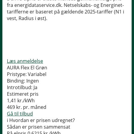
fra energidataservice.dk. Netselskabs- og Energinet-
tarifferne er baseret på gældende 2025-tariffer (N1 i
vest, Radius i øst).
Læs anmeldelse
AURA Flex El Grøn
Pristype:
Variabel
Binding:
Ingen
Introtilbud:
Ja
Estimeret pris
1,41
kr./kWh
469
kr. pr. måned
Gå til tilbud
i
Hvordan er prisen udregnet?
Sådan er prisen sammensat
Rå elpris
0,6215 kr./kWh