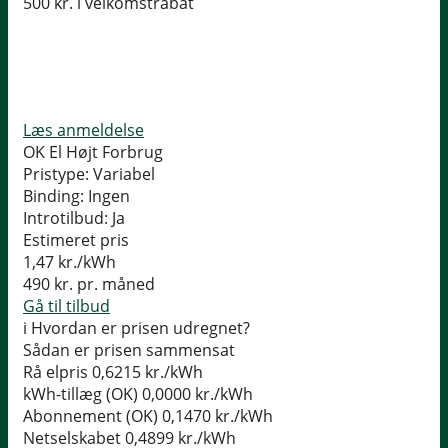
500 kr. i velkomstrabat
Læs anmeldelse
OK El Højt Forbrug
Pristype:
Variabel
Binding:
Ingen
Introtilbud:
Ja
Estimeret pris
1,47
kr./kWh
490
kr. pr. måned
Gå til tilbud
i
Hvordan er prisen udregnet?
Sådan er prisen sammensat
Rå elpris
0,6215 kr./kWh
kWh-tillæg (OK)
0,0000 kr./kWh
Abonnement (OK)
0,1470 kr./kWh
Netselskabet
0,4899 kr./kWh