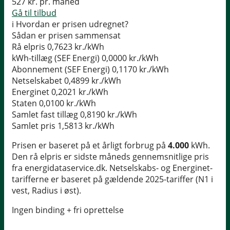
527
kr. pr. måned
Gå til tilbud
i
Hvordan er prisen udregnet?
Sådan er prisen sammensat
Rå elpris
0,7623 kr./kWh
kWh-tillæg (SEF Energi)
0,0000 kr./kWh
Abonnement (SEF Energi)
0,1170 kr./kWh
Netselskabet
0,4899 kr./kWh
Energinet
0,2021 kr./kWh
Staten
0,0100 kr./kWh
Samlet fast tillæg
0,8190 kr./kWh
Samlet pris
1,5813 kr./kWh
Prisen er baseret på et årligt forbrug på
4.000
kWh.
Den rå elpris er sidste måneds gennemsnitlige pris
fra energidataservice.dk. Netselskabs- og Energinet-
tarifferne er baseret på gældende 2025-tariffer (N1 i
vest, Radius i øst).
Ingen binding + fri oprettelse