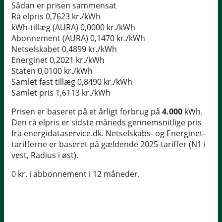
Sådan er prisen sammensat
Rå elpris
0,7623 kr./kWh
kWh-tillæg (AURA)
0,0000 kr./kWh
Abonnement (AURA)
0,1470 kr./kWh
Netselskabet
0,4899 kr./kWh
Energinet
0,2021 kr./kWh
Staten
0,0100 kr./kWh
Samlet fast tillæg
0,8490 kr./kWh
Samlet pris
1,6113 kr./kWh
Prisen er baseret på et årligt forbrug på
4.000
kWh.
Den rå elpris er sidste måneds gennemsnitlige pris
fra energidataservice.dk. Netselskabs- og Energinet-
tarifferne er baseret på gældende 2025-tariffer (N1 i
vest, Radius i øst).
0 kr. i abbonnement i 12 måneder.