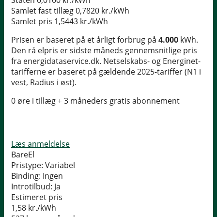
Staten
0,0100 kr./kWh
Samlet fast tillæg
0,7820 kr./kWh
Samlet pris
1,5443 kr./kWh
Prisen er baseret på et årligt forbrug på
4.000
kWh.
Den rå elpris er sidste måneds gennemsnitlige pris
fra energidataservice.dk. Netselskabs- og Energinet-
tarifferne er baseret på gældende 2025-tariffer (N1 i
vest, Radius i øst).
0 øre i tillæg + 3 måneders gratis abonnement
Læs anmeldelse
BareEl
Pristype:
Variabel
Binding:
Ingen
Introtilbud:
Ja
Estimeret pris
1,58
kr./kWh