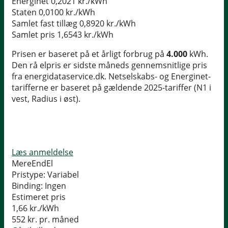
Energinet
0,2021 kr./kWh
Staten
0,0100 kr./kWh
Samlet fast tillæg
0,8920 kr./kWh
Samlet pris
1,6543 kr./kWh
Prisen er baseret på et årligt forbrug på
4.000
kWh.
Den rå elpris er sidste måneds gennemsnitlige pris
fra energidataservice.dk. Netselskabs- og Energinet-
tarifferne er baseret på gældende 2025-tariffer (N1 i
vest, Radius i øst).
Læs anmeldelse
MereEndEl
Pristype:
Variabel
Binding:
Ingen
Estimeret pris
1,66
kr./kWh
552
kr. pr. måned