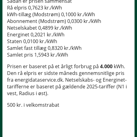
Sådan er prisen sammensat
Rå elpris
0,7623 kr./kWh
kWh-tillæg (Modstrøm)
0,1000 kr./kWh
Abonnement (Modstrøm)
0,0300 kr./kWh
Netselskabet
0,4899 kr./kWh
Energinet
0,2021 kr./kWh
Staten
0,0100 kr./kWh
Samlet fast tillæg
0,8320 kr./kWh
Samlet pris
1,5943 kr./kWh
Prisen er baseret på et årligt forbrug på
4.000
kWh.
Den rå elpris er sidste måneds gennemsnitlige pris
fra energidataservice.dk. Netselskabs- og Energinet-
tarifferne er baseret på gældende 2025-tariffer (N1 i
vest, Radius i øst).
500 kr. i velkomstrabat