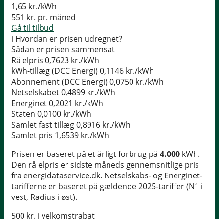
1,65
kr./kWh
551
kr. pr. måned
Gå til tilbud
i
Hvordan er prisen udregnet?
Sådan er prisen sammensat
Rå elpris
0,7623 kr./kWh
kWh-tillæg (DCC Energi)
0,1146 kr./kWh
Abonnement (DCC Energi)
0,0750 kr./kWh
Netselskabet
0,4899 kr./kWh
Energinet
0,2021 kr./kWh
Staten
0,0100 kr./kWh
Samlet fast tillæg
0,8916 kr./kWh
Samlet pris
1,6539 kr./kWh
Prisen er baseret på et årligt forbrug på
4.000
kWh.
Den rå elpris er sidste måneds gennemsnitlige pris
fra energidataservice.dk. Netselskabs- og Energinet-
tarifferne er baseret på gældende 2025-tariffer (N1 i
vest, Radius i øst).
500 kr. i velkomstrabat