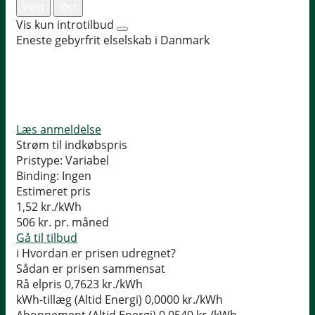
Vest
Øst
Vis kun introtilbud
Eneste gebyrfrit elselskab i Danmark
Læs anmeldelse
Strøm til indkøbspris
Pristype:
Variabel
Binding:
Ingen
Estimeret pris
1,52
kr./kWh
506
kr. pr. måned
Gå til tilbud
i
Hvordan er prisen udregnet?
Sådan er prisen sammensat
Rå elpris
0,7623 kr./kWh
kWh-tillæg (Altid Energi)
0,0000 kr./kWh