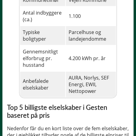
Antal indbyggere
1.100
(ca.)
Typiske
Parcelhuse og
boligtyper
landejendomme
Gennemsnitligt
elforbrug pr.
4.200 kWh pr. år
husstand
AURA, Norlys, SEF
Anbefalede
Energi, EWII,
elselskaber
Nettopower
Top 5 billigste elselskaber i Gesten
baseret på pris
Nedenfor får du en kort liste over de fem elselskaber,
der i øjeblikket tilbyder nogle af de billigste elpriser til