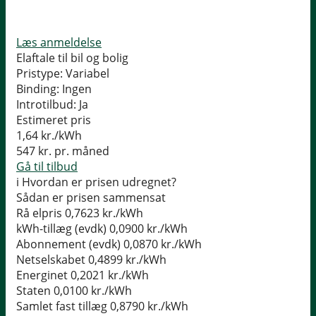
Læs anmeldelse
Elaftale til bil og bolig
Pristype:
Variabel
Binding:
Ingen
Introtilbud:
Ja
Estimeret pris
1,64
kr./kWh
547
kr. pr. måned
Gå til tilbud
i
Hvordan er prisen udregnet?
Sådan er prisen sammensat
Rå elpris
0,7623 kr./kWh
kWh-tillæg (evdk)
0,0900 kr./kWh
Abonnement (evdk)
0,0870 kr./kWh
Netselskabet
0,4899 kr./kWh
Energinet
0,2021 kr./kWh
Staten
0,0100 kr./kWh
Samlet fast tillæg
0,8790 kr./kWh