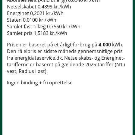
Abonnement (Altid Energi)
0,0540 kr./kWh
Netselskabet
0,4899 kr./kWh
Energinet
0,2021 kr./kWh
Staten
0,0100 kr./kWh
Samlet fast tillæg
0,7560 kr./kWh
Samlet pris
1,5183 kr./kWh
Prisen er baseret på et årligt forbrug på
4.000
kWh.
Den rå elpris er sidste måneds gennemsnitlige pris
fra energidataservice.dk. Netselskabs- og Energinet-
tarifferne er baseret på gældende 2025-tariffer (N1 i
vest, Radius i øst).
Ingen binding + fri oprettelse