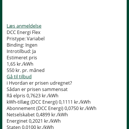
Læs anmeldelse
DCC Energi Flex
Pristype:
Variabel
Binding:
Ingen
Introtilbud:
Ja
Estimeret pris
1,65
kr./kWh
550
kr. pr. måned
Gå til tilbud
i
Hvordan er prisen udregnet?
Sådan er prisen sammensat
Rå elpris
0,7623 kr./kWh
kWh-tillæg (DCC Energi)
0,1111 kr./kWh
Abonnement (DCC Energi)
0,0750 kr./kWh
Netselskabet
0,4899 kr./kWh
Energinet
0,2021 kr./kWh
Staten
0,0100 kr./kWh