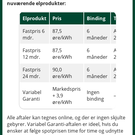
nuværende elprodukter:
Elprodukt
Pris
Binding
Tillæg
Fastpris 6
87,5
6
Abonnem
mdr.
øre/kWh
måneder
25 kr.
Fastpris
87,5
6
Abonnem
12 mdr.
øre/kWh
måneder
25 kr.
Fastpris
90,0
6
Abonnem
24 mdr.
øre/kWh
måneder
25 kr.
Markedspris
Variabel
Ingen
+ 3,9
–
Garanti
binding
øre/kWh
Alle aftaler kan tegnes online, og der er ingen skjulte
gebyrer. Variabel Garanti-aftalen er ideel, hvis du
ønsker at følge spotprisen time for time og udnytte