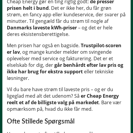
Cheap Energy gør én ting rigtig godt:
de presser
prisen helt i bund
. Det er ikke her, du får grøn
strøm, en fancy app eller kundeservice, der svarer på
minutter. Til gengæld får du strøm til nogle af
Danmarks laveste kWh-priser
– og det er hele
deres eksistensberettigelse.
Men prisen har også en bagside.
Trustpilot-scoren
er lav
, og mange kunder melder om svingende
oplevelser med service og fakturering. Det er et
elselskab for dig, der
går benhårdt efter lav pris og
ikke har brug for ekstra support
eller tekniske
løsninger.
Vil du bare have strøm til laveste pris – og er du
ligeglad med alt det udenom? Så
er Cheap Energy
reelt et af de billigste valg på markedet
. Bare vær
opmærksom på, hvad du ikke får med.
Ofte Stillede Spørgsmål