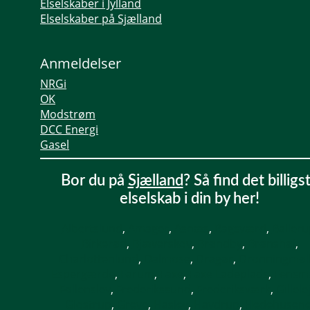
Elselskaber i Jylland
Elselskaber på Sjælland
Anmeldelser
NRGi
OK
Modstrøm
DCC Energi
Gasel
Bor du på
Sjælland
? Så find det billigs
elselskab i din by her!
Albertslund
,
Amager
,
Asnæs
,
Bagsværd
,
Balleru
Birkerød
,
Bjæverskov
,
Brøndby
,
Brønshøj
,
Charlottenlund
,
Dalmose
,
Dragør
,
Dronningmøl
Espergærde
,
Farum
,
Faxe
,
Faxe Ladeplads
,
Fensm
Føllenslev
,
Frederikssund
,
Frederiksværk
,
Gillele
Glostrup
,
Greve
,
Haslev
,
Havdrup
,
Hedehusen