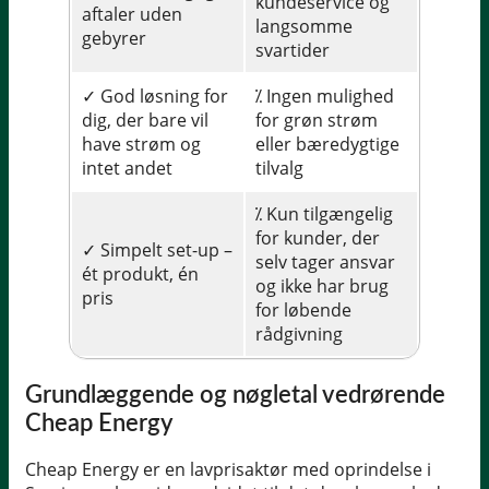
kundeservice og
aftaler uden
langsomme
gebyrer
svartider
✓ God løsning for
⁒ Ingen mulighed
dig, der bare vil
for grøn strøm
have strøm og
eller bæredygtige
intet andet
tilvalg
⁒ Kun tilgængelig
for kunder, der
✓ Simpelt set-up –
selv tager ansvar
ét produkt, én
og ikke har brug
pris
for løbende
rådgivning
Grundlæggende og nøgletal vedrørende
Cheap Energy
Cheap Energy er en lavprisaktør med oprindelse i