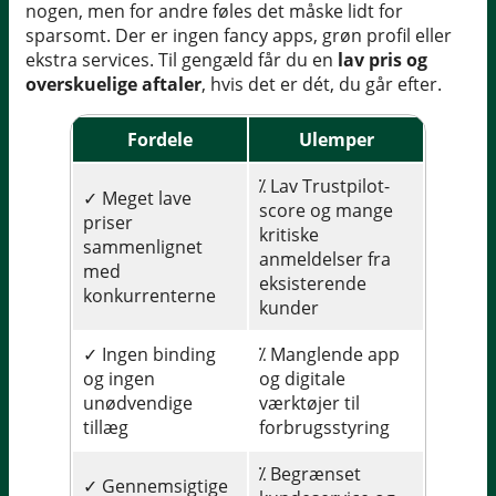
nogen, men for andre føles det måske lidt for
sparsomt. Der er ingen fancy apps, grøn profil eller
ekstra services. Til gengæld får du en
lav pris og
overskuelige aftaler
, hvis det er dét, du går efter.
Fordele
Ulemper
⁒ Lav Trustpilot-
✓ Meget lave
score og mange
priser
kritiske
sammenlignet
anmeldelser fra
med
eksisterende
konkurrenterne
kunder
✓ Ingen binding
⁒ Manglende app
og ingen
og digitale
unødvendige
værktøjer til
tillæg
forbrugsstyring
⁒ Begrænset
✓ Gennemsigtige