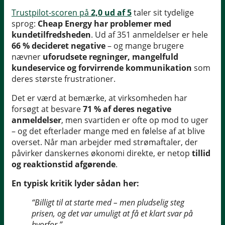
Trustpilot-scoren på
2,0 ud af 5
taler sit tydelige
sprog:
Cheap Energy har problemer med
kundetilfredsheden
. Ud af 351 anmeldelser er hele
66 % decideret negative
– og mange brugere
nævner
uforudsete regninger, mangelfuld
kundeservice og forvirrende kommunikation
som
deres største frustrationer.
Det er værd at bemærke, at virksomheden har
forsøgt at besvare
71 % af deres negative
anmeldelser
, men svartiden er ofte op mod to uger
– og det efterlader mange med en følelse af at blive
overset. Når man arbejder med strømaftaler, der
påvirker danskernes økonomi direkte, er netop
tillid
og reaktionstid afgørende
.
En typisk kritik lyder sådan her:
“Billigt til at starte med – men pludselig steg
prisen, og det var umuligt at få et klart svar på
hvorfor.”