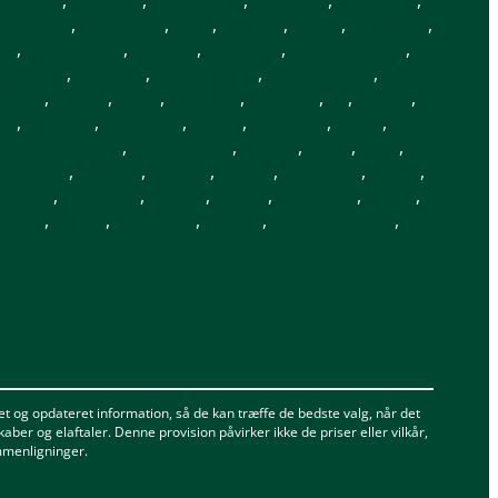
,
Hørning
,
Høruphav
,
Ikast
,
Jegindø
,
Jelling
,
Juelsgård
,
um
,
Lunderskov
,
Løgstør
,
Løgstrup
,
Løgumkloster
,
ng Mors
,
Nørager
,
Nørre Nebel
,
Nørre Snede
,
sskov
,
Roslev
,
Rude
,
Rødekro
,
Rødding
,
Ry
,
Rønde
,
vn
,
Solbjerg
,
Spentrup
,
Spjald
,
Spøttrup
,
Staby
,
Sønder Felding
,
Sønderborg
,
Søvind
,
Tarm
,
Tarp
,
,
Ulstrup
,
Ulfborg
,
Vadum
,
Vaarst
,
Vamdrup
,
Varde
,
ilsund
,
Vinderup
,
Vojens
,
Vonge
,
Vestbjerg
,
Ølgod
,
ærum
,
Hjerm
,
Klitmøller
,
Løgten
,
Nr. Asmindrup
,
ld
t og opdateret information, så de kan træffe de bedste valg, når det
aber og elaftaler. Denne provision påvirker ikke de priser eller vilkår,
ammenligninger.