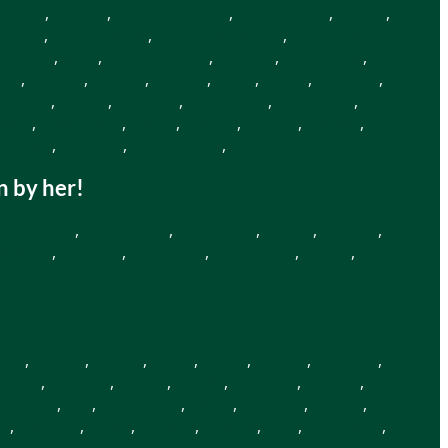
lmose
,
Dragør
,
Dronningmølle
,
Espergærde
,
Farum
,
vdrup
,
Hedehusene
,
Hedehusene Syd
,
Hedehusene
vidovre
,
Ishøj
,
Ishøj Landsby
,
Jyderup
,
Jægerspris
,
rød
,
Liseleje
,
Lyngby
,
Maribo
,
Mern
,
Måløv
,
Nakskov
,
,
Sejerø
,
Skibby
,
Skibinge
,
Skodsborg
,
Skovlunde
,
ested
,
Tisvildeleje
,
Torrig
,
Tureby
,
Tårnby
,
Tølløse
,
ærløse
,
Ølstykke
,
Øster Ulslev
,
Ørslev
in by her!
erteminde
,
Kværndrup
,
Langeskov
,
Lohals
,
Marstal
,
købing
,
Ryslinge
,
Stenstrup
,
Svendborg
,
Sydals
,
!
and
,
Åbyhøj
,
Balling
,
Barrit
,
Beder
,
Billund
,
Bindslev
,
strup
,
Broager
,
Brovst
,
Bække
,
Børglum
,
Børkop
,
ernsund
,
Egå
,
Egtved Øst
,
Ejsing
,
Ellidshøj
,
Erritsø
,
åb
,
Gørding
,
Gram
,
Grenaa
,
Gesten
,
Give
,
Grindsted
,
Havndal
,
Hejnsvig
,
Hedensted
,
Hirtshals
,
Hinnerup
,