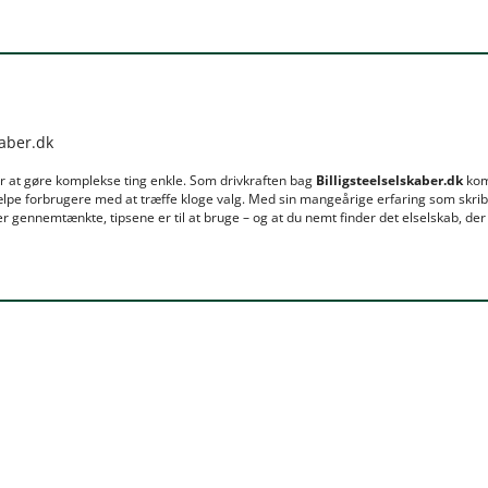
kaber.dk
r at gøre komplekse ting enkle. Som drivkraften bag
Billigsteelselskaber.dk
komb
lpe forbrugere med at træffe kloge valg. Med sin mangeårige erfaring som skrib
 gennemtænkte, tipsene er til at bruge – og at du nemt finder det elselskab, der 