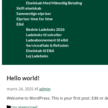
Elselskab Med Månedlig Betaling
Skift elselskab
Sammenlign elpriser
Elpriser time for time
Elbil
Bedste Ladeboks 2026
Ladeboks til solceller
Ladeabonnement til elbil
Serviceaftale & Refusion
Elselskab til Elbil
Lej Ladeboks
Hello world!
marts 24, 2025
Af
admin
Welcome to WordPress. This is your first post. Edit or del
Kategorier
Uncategorized