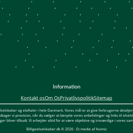
g
,
Hurup Thy
,
Hvalpsund
,
Højbjerg
,
Højer
,
Højslev
,
Hørdum
borg
,
Kolind
,
Kolt
,
Kongerslev
,
Kruså
,
Lemvig
,
Lintrup
,
Lend
trup
,
Malling
,
Mou
,
Møldrup
,
Mårslet
,
Nibe
,
Nimtofte
,
Nykøbi
,
Padborg
,
Pandrup
,
Rakkeby
,
Rask Mølle
,
Resenbro
,
Ribe
,
Ri
d
,
Skibsted
,
Skive
,
Skive Nord
,
Skjern
,
Skærbæk
,
Skærbæk Ha
Støvring
,
Suldrup
,
Sulsted
,
Sunds
,
Svenstrup
,
Sæby
,
Søften
,
Tinglev Mark
,
Tistrup
,
Tjæreborg
,
Toftlund
,
Tønder
,
Tylstrup
Vester Nebel
,
Vester Vedsted
,
Viborg
,
Viby J
,
Videbæk
,
Vils
,
V
ter Hornum
,
Øster Hurup
,
Bækmarksbro
,
Bølling
,
Funder
,
G
edsted
,
Sejling
,
Skalskov
,
Tversted
,
Vester Skerninge
,
Østeri
Information
Kontakt os
Om Os
Privatlivspolitik
Sitemap
selskaber og elaftaler i hele Danmark. Vores mål er at give forbrugerne detaljere
tager vi provision, når du vælger at benytte vores anbefalinger og links til elselsk
er bliver tilbudt. Vi arbejder altid for at være objektive og troværdige i vores s
Billigeelselskaber.dk © 2026 - Et medie af Asimic