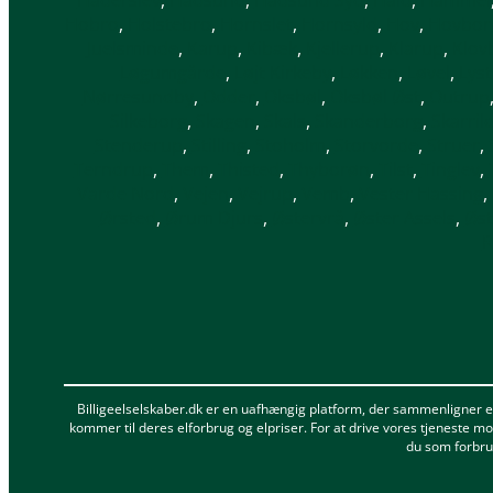
Hobro
,
Holstebro
,
Hornslet
,
Hornsyld
,
Hov
,
Hovbor
Juelsminde
,
Karup
,
Kibæk
,
Kjellerup
,
Klarup
,
Klov
Løgumgårde
,
Løjt Kirkeby
,
Løkken
,
Løvel
,
Lys
Nørresundby
,
Odder
,
Oksbøl
,
Oksbøl Øst
,
Outrup
Silkeborg
,
Skagen
,
Skals
,
Skanderborg
,
Skarril
Stenderup
,
Stilling
,
Stoholm
,
Storvorde
,
Struer
,
Terndrup
,
Them
,
Thisted
,
Thyborøn
,
Tilst
,
Tinglev
,
Varde Nord
,
Vejen
,
Vejrup
,
Vemb
,
Vester Hassing
,
Ørsted
,
Ørum Djurs
,
Østervrå
,
Øster Assels
,
Øs
R
Billigeelselskaber.dk er en uafhængig platform, der sammenligner el
kommer til deres elforbrug og elpriser. For at drive vores tjeneste mod
du som forbrug