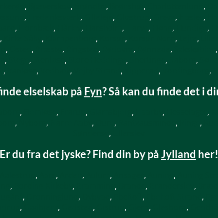
irkerød
,
Bjæverskov
,
Brøndby
,
Brønshøj
,
Charlottenlund
,
Da
ikssund
,
Frederiksværk
,
Gilleleje
,
Glostrup
,
Greve
,
Haslev
,
Ha
aard
,
Hornbæk
,
Hårlev
,
Hørsholm
,
Hørve
,
Høng
,
Hundige
,
H
,
Kirke Såby
,
Klampenborg
,
Korsør
,
Korsør Nord
,
Lejre
,
Lille
up
,
Osted
,
Præstø
,
Ringsted
,
Rødovre
,
Rønnede
,
Sakskøbing
rø
,
Stege
,
Stenløse
,
Store Heddinge
,
Snertinge
,
Søborg
,
Søll
y
,
Vanløse
,
Vedbæk
,
Vejby Strand
,
Vipperød
,
Vordingborg
,
V
finde elselskab på
Fyn
? Så kan du finde det i d
aborg
,
Flemløse
,
Frørup
,
Glamsbjerg
,
Haarby
,
Hesselager
,
K
borg
,
Nyborg
,
Nørre Aaby
,
Oure
,
Rantzausminde
,
Ringe
,
Rud
Søndersø
,
Ullerslev
Er du fra det jyske? Find din by på
Jylland
her
Aalestrup
,
Aars
,
Arden
,
Aulum
,
Ansager
,
Auning
,
Auning Str
ing
,
Bording Kirkeby
,
Bramming
,
Brande
,
Brønderslev
,
Bræd
ugård
,
Dronninglund
,
Dybvad
,
Ebeltoft
,
Ebeltoft Strand
,
Eg
ndrup
,
Gadbjerg
,
Gedsted
,
Gistrup
,
Gjern
,
Glesborg
,
Godth
,
Hammershøj
,
Hampen
,
Hanstholm
,
Harboøre
,
Haverslev
,