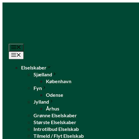
Hop
til
indhold
Menu
Menu
Elselskaber
Sjælland
København
Fyn
Odense
Jylland
Århus
Grønne Elselskaber
Største Elselskaber
Introtilbud Elselskab
Tilmeld / Flyt Elselskab