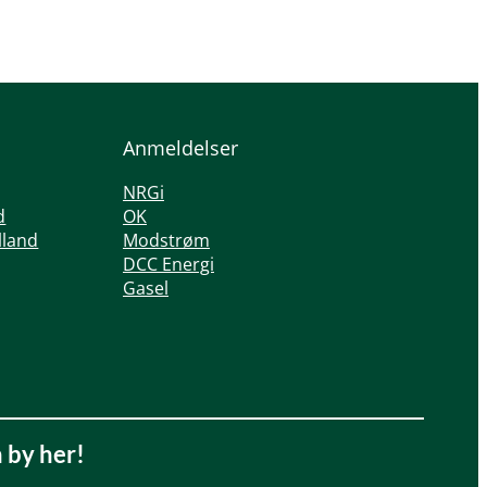
Anmeldelser
NRGi
d
OK
lland
Modstrøm
DCC Energi
Gasel
n by her!