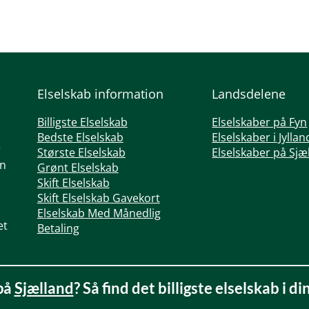
Elselskab information
Landsdelene
Billigste Elselskab
Elselskaber på Fyn
Bedste Elselskab
Elselskaber i Jyllan
r
Største Elselskab
Elselskaber på Sjæ
en
Grønt Elselskab
Skift Elselskab
Skift Elselskab Gavekort
Elselskab Med Månedlig
et
Betaling
på
Sjælland
? Så find det billigste elselskab i di