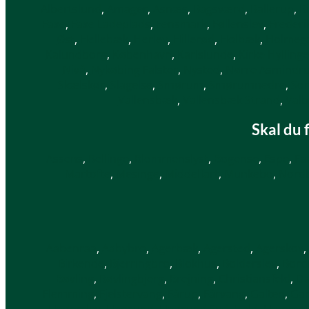
Albertslund
,
Amager
,
Asnæs
,
Bagsværd
,
Ballerup
,
B
Faxe
,
Faxe Ladeplads
,
Fensmark
,
Føllenslev
,
Freder
Øst
,
Hellebæk
,
Herlev
,
Hillerød
,
Holbæk
,
Holmeg
Kalundborg
,
København
,
Karlslunde
,
Kirke Hyllinge
Nivå
,
Nykøbing Falster
,
Nysted
,
Nørre Asmindr
Skælskør
,
Slagelse
,
Smørum
,
Smørumnedre
,
So
Vallensbæk
,
Vallensbæk Strand
,
Valb
Skal du 
Assens
,
Bellinge
,
Blommenslyst
,
Bogense
,
Espe
,
Fa
Martofte
,
Mesinge
,
Middelfart
,
Munkebo
,
Nord
Aabenraa
,
Aabybro
,
Agerbæk
,
Agersted
,
Agerskov
,
Birkende
,
Bjerringbro
,
Blokhus
,
Bolderslev
,
Bord
Bøvling
,
Bøvlingbjerg
,
Brejning
,
Christiansfeld
,
Da
Flemming
,
Fjelstervang
,
Fårup
,
Fårvang
,
Galten
,
Ga
Haderslev
,
Hadsund
,
Hadsund Syd
,
Hald
,
Hammel