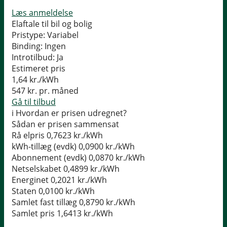
Læs anmeldelse
Elaftale til bil og bolig
Pristype:
Variabel
Binding:
Ingen
Introtilbud:
Ja
Estimeret pris
1,64
kr./kWh
547
kr. pr. måned
Gå til tilbud
i
Hvordan er prisen udregnet?
Sådan er prisen sammensat
Rå elpris
0,7623 kr./kWh
kWh-tillæg (evdk)
0,0900 kr./kWh
Abonnement (evdk)
0,0870 kr./kWh
Netselskabet
0,4899 kr./kWh
Energinet
0,2021 kr./kWh
Staten
0,0100 kr./kWh
Samlet fast tillæg
0,8790 kr./kWh
Samlet pris
1,6413 kr./kWh