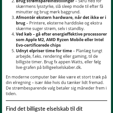
Brug strømspareindstillinger
– Skru ned for
skærmens lysstyrke, slå sleep mode til efter få
minutter og brug mørk baggrund.
Afmontér ekstern hardware, når det ikke er i
brug
– Printere, eksterne harddiske og ekstra
skærme suger strøm, selv i standby.
Ved køb – gå efter energieffektive processorer
som Apple M2, AMD Ryzen Mobile eller Intel
Evo-certificerede chips
Udnyt elpriser time for time
– Planlæg tungt
arbejde, f.eks. rendering eller gaming, til de
billigste timer. Brug fx appen Watts, eller følg
live-grafen på billigeelselskaber.dk.
En moderne computer bør ikke være et stort træk på
din elregning – især ikke hvis du tænker lidt fremad.
De strømbesparende valg betaler sig måneder frem i
tiden.
Find det billigste elselskab til dit