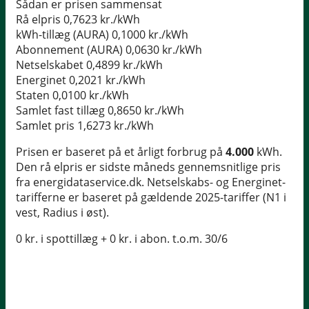
Sådan er prisen sammensat
Rå elpris
0,7623 kr./kWh
kWh-tillæg (AURA)
0,1000 kr./kWh
Abonnement (AURA)
0,0630 kr./kWh
Netselskabet
0,4899 kr./kWh
Energinet
0,2021 kr./kWh
Staten
0,0100 kr./kWh
Samlet fast tillæg
0,8650 kr./kWh
Samlet pris
1,6273 kr./kWh
Prisen er baseret på et årligt forbrug på
4.000
kWh.
Den rå elpris er sidste måneds gennemsnitlige pris
fra energidataservice.dk. Netselskabs- og Energinet-
tarifferne er baseret på gældende 2025-tariffer (N1 i
vest, Radius i øst).
0 kr. i spottillæg + 0 kr. i abon. t.o.m. 30/6