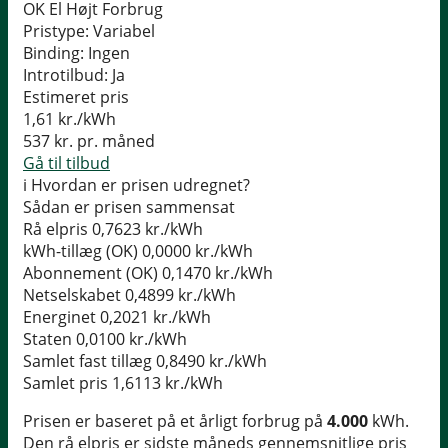
OK El Højt Forbrug
Pristype:
Variabel
Binding:
Ingen
Introtilbud:
Ja
Estimeret pris
1,61
kr./kWh
537
kr. pr. måned
Gå til tilbud
i
Hvordan er prisen udregnet?
Sådan er prisen sammensat
Rå elpris
0,7623 kr./kWh
kWh-tillæg (OK)
0,0000 kr./kWh
Abonnement (OK)
0,1470 kr./kWh
Netselskabet
0,4899 kr./kWh
Energinet
0,2021 kr./kWh
Staten
0,0100 kr./kWh
Samlet fast tillæg
0,8490 kr./kWh
Samlet pris
1,6113 kr./kWh
Prisen er baseret på et årligt forbrug på
4.000
kWh.
Den rå elpris er sidste måneds gennemsnitlige pris