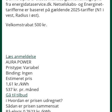
fra energidataservice.dk. Netselskabs- og Energinet-
tarifferne er baseret på gældende 2025-tariffer (N1 i
vest, Radius i øst).
Velkomstrabat 500 kr.
Læs anmeldelse
AURA POWER
Pristype:
Variabel
Binding:
Ingen
Estimeret pris
1,61
kr./kWh
537
kr. pr. måned
Gå til tilbud
i
Hvordan er prisen udregnet?
Sådan er prisen sammensat
Rå elpris
0,7623 kr./kWh