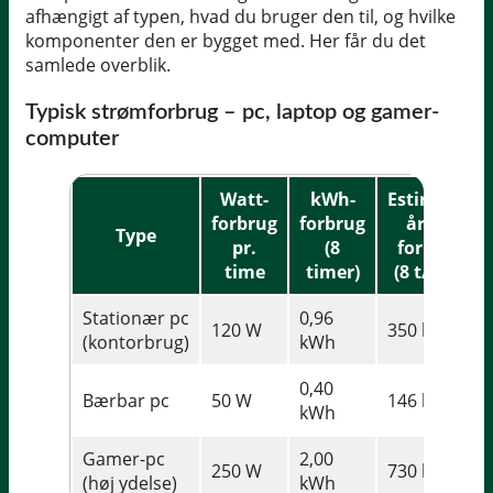
afhængigt af typen, hvad du bruger den til, og hvilke
komponenter den er bygget med. Her får du det
samlede overblik.
Typisk strømforbrug – pc, laptop og gamer-
computer
Watt-
kWh-
Estimeret
forbrug
forbrug
årligt
Type
pr.
(8
forbrug
time
timer)
(8 t/dag)
Stationær pc
0,96
120 W
350 kWh
(kontorbrug)
kWh
0,40
Bærbar pc
50 W
146 kWh
kWh
Gamer-pc
2,00
250 W
730 kWh
(høj ydelse)
kWh