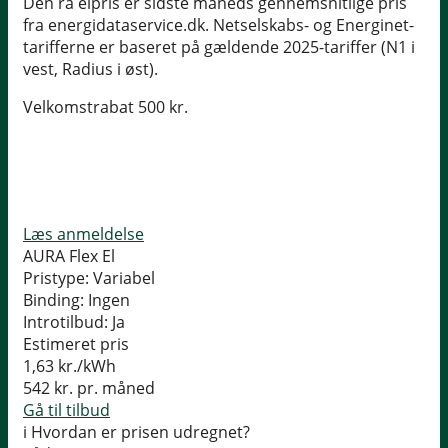
Den rå elpris er sidste måneds gennemsnitlige pris
fra energidataservice.dk. Netselskabs- og Energinet-
tarifferne er baseret på gældende 2025-tariffer (N1 i
vest, Radius i øst).
Velkomstrabat 500 kr.
Læs anmeldelse
AURA Flex El
Pristype:
Variabel
Binding:
Ingen
Introtilbud:
Ja
Estimeret pris
1,63
kr./kWh
542
kr. pr. måned
Gå til tilbud
i
Hvordan er prisen udregnet?