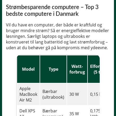
Strømbesparende computere – Top 3
bedste computere i Danmark
Vil du have en computer, der både er kraftfuld og
bruger mindre strøm? Så er energieffektive modeller
løsningen. Særligt laptops og ultrabooks er
konstrueret til lang batteritid og lavt strømforbrug –
uden at du behøver gå på kompromis med ydeevne.
Watt-
Elforbrug
Model
Type
forbrug
(5 t/d)
Apple
Bærbar
MacBook
30 W
0,15 kWh
(ultrabook)
Air M2
Dell XPS
Bærbar
0,175
35 W