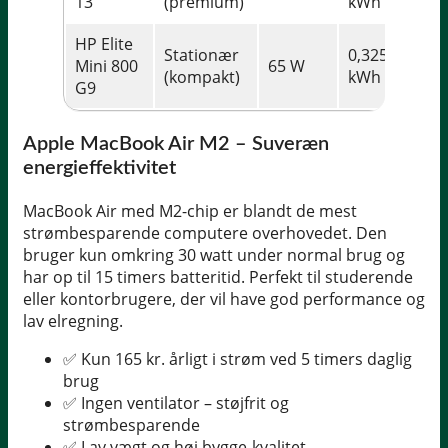
13
(premium)
kWh
HP Elite
Stationær
0,325
Mini 800
65 W
(kompakt)
kWh
G9
Apple MacBook Air M2 – Suveræn
energieffektivitet
MacBook Air med M2-chip er blandt de mest
strømbesparende computere overhovedet. Den
bruger kun omkring 30 watt under normal brug og
har op til 15 timers batteritid. Perfekt til studerende
eller kontorbrugere, der vil have god performance og
lav elregning.
✅ Kun 165 kr. årligt i strøm ved 5 timers daglig
brug
✅ Ingen ventilator – støjfrit og
strømbesparende
✅ Lav vægt og høj bygge-kvalitet