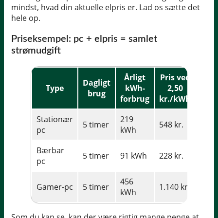
mindst, hvad din aktuelle elpris er. Lad os sætte det
hele op.
Priseksempel: pc + elpris = samlet
strømudgift
Årligt
Pris ved
Pris
Dagligt
Type
kWh-
2,50
3,
brug
forbrug
kr./kWh
kr.
Stationær
219
5 timer
548 kr.
767 k
pc
kWh
Bærbar
5 timer
91 kWh
228 kr.
319 k
pc
456
Gamer-pc
5 timer
1.140 kr.
1.596
kWh
Som du kan se, kan der være rigtig mange penge at